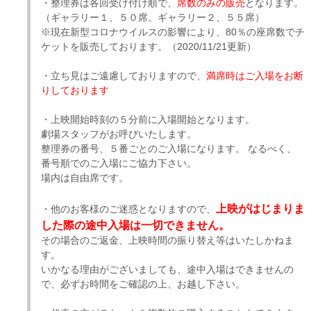
・整理券は各回受け付け順で、
席数のみの販売
となります。
（ギャラリー１、５０席。ギャラリー２、５５席）
※現在新型コロナウイルスの影響により、80％の座席数でチ
ケットを販売しております。（2020/11/21更新）
・立ち見はご遠慮しておりますので、
満席時はご入場をお断
りしております
・上映開始時刻の５分前に入場開始となります。
劇場スタッフがお呼びいたします。
整理券の番号、５番ごとのご入場になります。 なるべく、
番号順でのご入場にご協力下さい。
場内は自由席です。
上映がはじまりま
・他のお客様のご迷惑となりますので、
した際の途中入場は一切できません。
その場合のご返金、上映時間の振り替え等はいたしかねま
す。
いかなる理由がございましても、途中入場はできませんの
で、必ずお時間をご確認の上、お越し下さい。