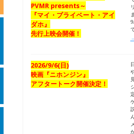
PVMR presents～
『マイ・プライベート・アイ
ダホ』
先行上映会開催！
2026/9/6(日)
映画『ニホンジン』
アフタートーク開催決定！