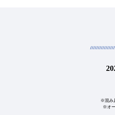
////////////////
20
※混み
※オ