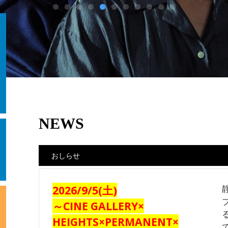
NEWS
おしらせ
2026/9/5(土)
～CINE GALLERY×
HEIGHTS×PERMANENT×