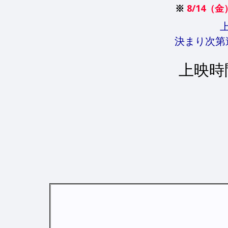
※
8/14（
決まり次第
上映時