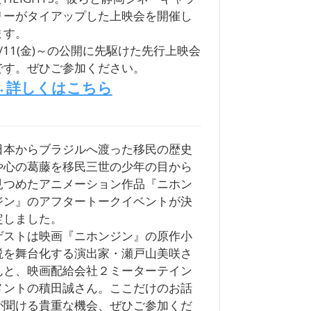
リーがタイアップした上映会を開催し
ます。
9/11(金)～の公開に先駆けた先行上映会
です。ぜひご参加ください。
→詳しくはこちら
日本からブラジルへ渡った移民の歴史
や心の葛藤を移民三世の少年の目から
見つめたアニメーション作品『ニホン
ジン』のアフタートークイベントが決
定しました。
ゲストは映画『ニホンジン』の原作小
説を舞台化する演出家・瀬戸山美咲さ
んと、映画配給会社２ミーターテイン
メントの積田誠さん。ここだけのお話
が聞ける貴重な機会、ぜひご参加くだ