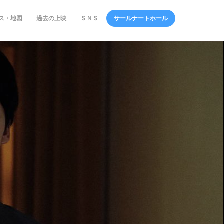
ス・地図
過去の上映
ＳＮＳ
サールナートホール