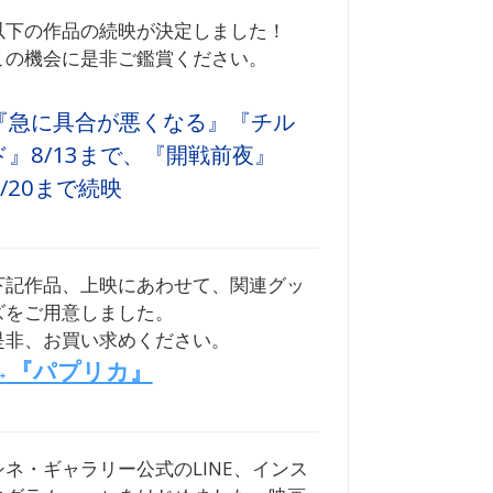
以下の作品の続映が決定しました！
この機会に是非ご鑑賞ください。
『急に具合が悪くなる』『チル
ド』8/13まで、『開戦前夜』
8/20まで続映
下記作品、上映にあわせて、関連グッ
ズをご用意しました。
是非、お買い求めください。
→『パプリカ』
シネ・ギャラリー公式のLINE、インス