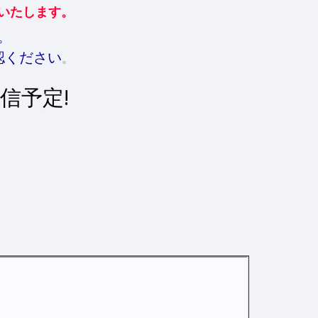
定いたします。
。
認ください
。
信予定!