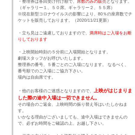
・整理券は各回受け付け順で、
席数のみの販売
となります。
（ギャラリー１、５０席。ギャラリー２、５５席）
※現在新型コロナウイルスの影響により、80％の座席数でチ
ケットを販売しております。（2020/11/21更新）
・立ち見はご遠慮しておりますので、
満席時はご入場をお断
りしております
・上映開始時刻の５分前に入場開始となります。
劇場スタッフがお呼びいたします。
整理券の番号、５番ごとのご入場になります。 なるべく、
番号順でのご入場にご協力下さい。
場内は自由席です。
上映がはじまりま
・他のお客様のご迷惑となりますので、
した際の途中入場は一切できません。
その場合のご返金、上映時間の振り替え等はいたしかねま
す。
いかなる理由がございましても、途中入場はできませんの
で、必ずお時間をご確認の上、お越し下さい。