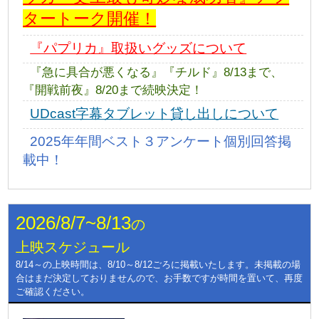
タートーク開催！
『パプリカ』取扱いグッズについて
『急に具合が悪くなる』『チルド』8/13まで、
『開戦前夜』8/20まで続映決定！
UDcast字幕タブレット貸し出しについて
2025年年間ベスト３アンケート個別回答掲
載中！
2026/8/7~8/13
の
上映スケジュール
8/14～の上映時間は、8/10～8/12ごろに掲載いたします。未掲載の場
合はまだ決定しておりませんので、お手数ですが時間を置いて、再度
ご確認ください。