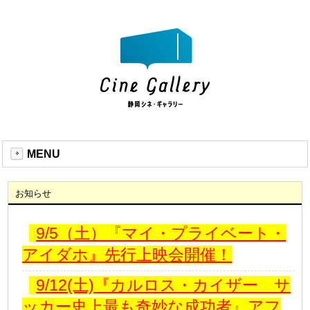
MENU
お知らせ
9/5（土）『マイ・プライベート・
アイダホ』先行上映会開催！
9/12(土)『カルロス・カイザー サ
ッカー史上最も奇妙な成功者』アフ