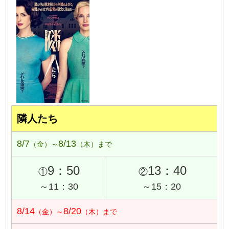
隣人たち
8/7
8/13
（金）～
（木）まで
9：50
13：40
①
②
～11：30
～15：20
8/14
8/20
（金）～
（木）まで