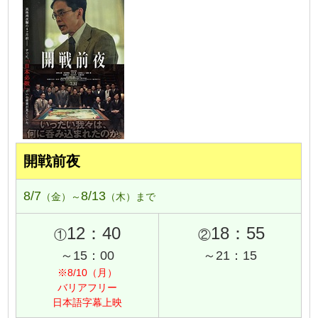
開戦前夜
8/7
8/13
（金）～
（木）まで
12：40
18：55
①
②
～15：00
～21：15
※8/10（月）
バリアフリー
日本語字幕上映