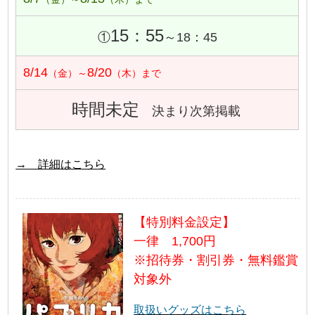
15：55
①
～18：45
8/14
8/20
（金）～
（木）まで
時間未定
決まり次第掲載
→ 詳細はこちら
【特別料金設定】
一律 1,700円
※招待券・割引券・無料鑑賞
対象外
取扱いグッズはこちら