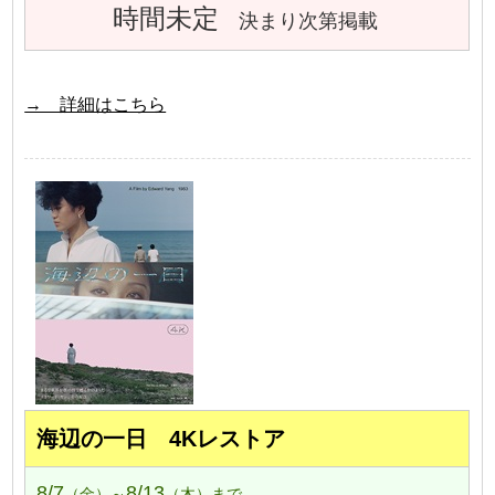
時間未定
決まり次第掲載
→ 詳細はこちら
海辺の一日 4Kレストア
8/7
8/13
（金）～
（木）まで