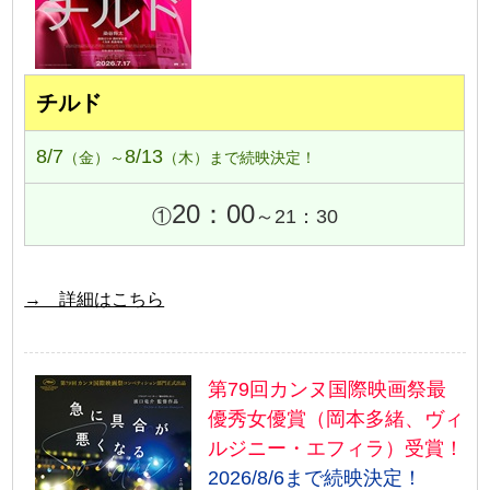
チルド
8/7
8/13
（金）～
（木）まで続映決定！
20：00
①
～21：30
→ 詳細はこちら
第79回カンヌ国際映画祭最
優秀女優賞（岡本多緒、ヴィ
ルジニー・エフィラ）受賞！
2026/8/6まで続映決定！