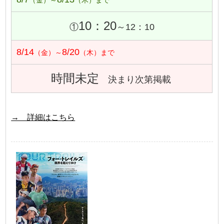
（金）～
（木）まで
10：20
①
～12：10
8/14
8/20
（金）～
（木）まで
時間未定
決まり次第掲載
→ 詳細はこちら