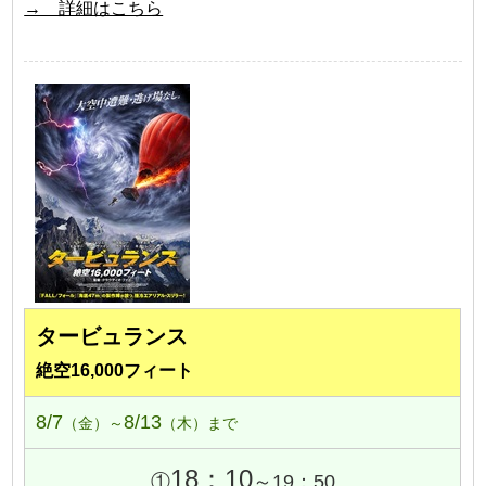
→ 詳細はこちら
タービュランス
絶空16,000フィート
8/7
8/13
（金）～
（木）まで
18：10
①
～19：50