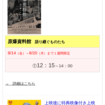
原爆資料館
語り継ぐものたち
8/14
8/20
（金）～
（木）まで１週間限定
12：15
①
～14：00
→ 詳細はこちら
上映後に特典映像付き上映