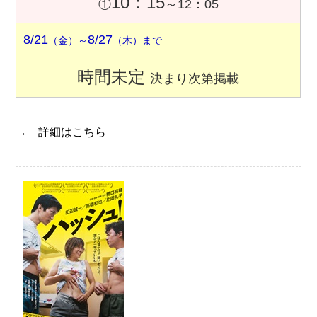
10：15
①
～12：05
8/21
8/27
（金）～
（木）まで
時間未定
決まり次第掲載
→ 詳細はこちら