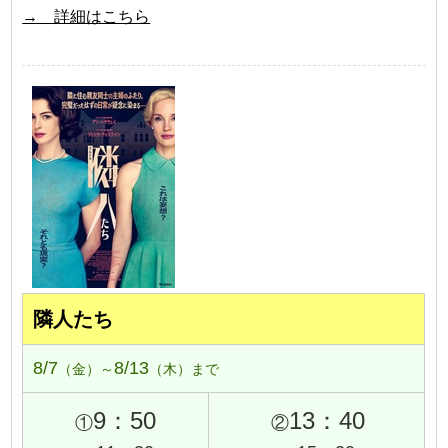
→ 詳細はこちら
隣人たち
8/7
8/13
（金）～
（木）まで
9：50
13：40
①
②