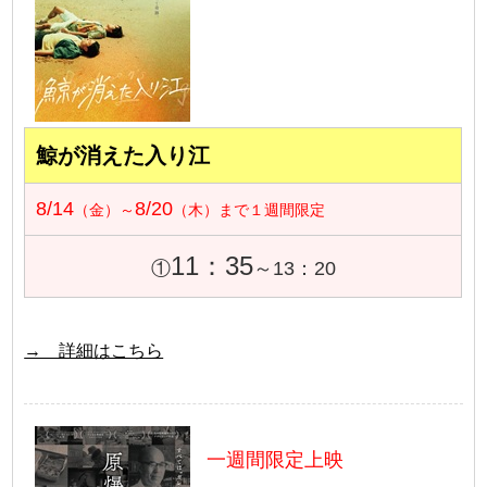
鯨が消えた入り江
8/14
8/20
（金）～
（木）まで１週間限定
11：35
①
～13：20
→ 詳細はこちら
一週間限定上映