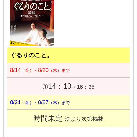
ぐるりのこと。
8/14
8/20
（金）～
（木）まで
14：10
①
～16：35
8/21
8/27
（金）～
（木）まで
時間未定
決まり次第掲載