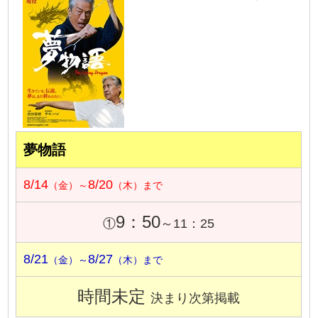
夢物語
8/14
8/20
（金）～
（木）まで
9：50
①
～11：25
8/21
8/27
（金）～
（木）まで
時間未定
決まり次第掲載