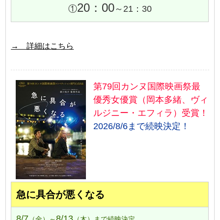
20：00
①
～21：30
→ 詳細はこちら
第79回カンヌ国際映画祭最
優秀女優賞（岡本多緒、ヴィ
ルジニー・エフィラ）受賞！
2026/8/6まで続映決定！
急に具合が悪くなる
8/7
8/13
（金）～
（木）まで続映決定