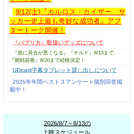
9/12(土)『カルロス・カイザー サ
ッカー史上最も奇妙な成功者』アフ
タートーク開催！
『パプリカ』取扱いグッズについて
『急に具合が悪くなる』『チルド』8/13まで、
『開戦前夜』8/20まで続映決定！
UDcast字幕タブレット貸し出しについて
2025年年間ベスト３アンケート個別回答掲
載中！
2026/8/7～8/13の
上映スケジュール