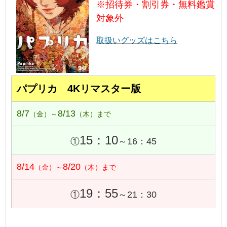
※招待券・割引券・無料鑑賞
対象外
取扱いグッズはこちら
パプリカ 4Kリマスター版
8/7
8/13
（金）～
（木）まで
15：10
①
～16：45
8/14
8/20
（金）～
（木）まで
19：55
①
～21：30