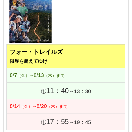
フォー・トレイルズ
限界を超えてゆけ
8/7
8/13
（金）～
（木）まで
11：40
①
～13：30
8/14
8/20
（金）～
（木）まで
17：55
①
～19：45