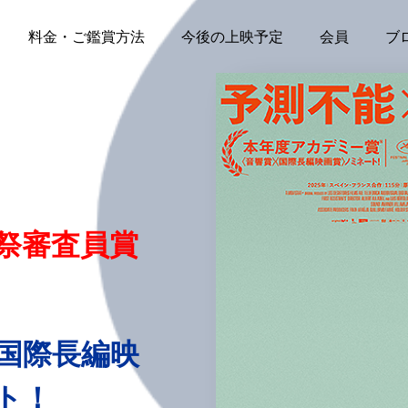
料金・ご鑑賞方法
今後の上映予定
会員
ブ
画祭審査員賞
 国際長編映
ト！