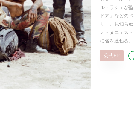
ル・ラシェが監
ドア』などのペ
リー、見知らぬ
ノ・ヌニェス・
に名を連ねる。
公式HP