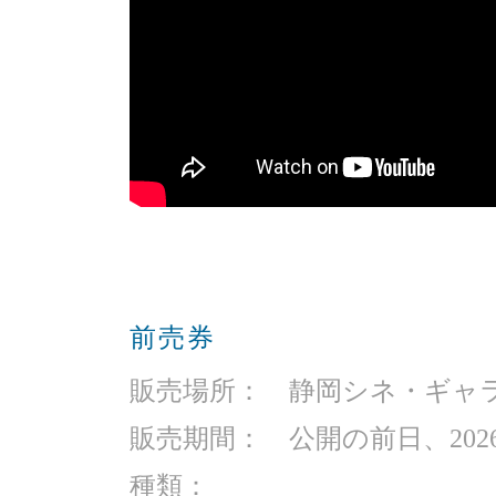
前売券
販売場所： 静岡シネ・ギャ
販売期間： 公開の前日、2026
種類：