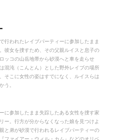
ー
で行われたレイブパーティーに参加したまま
。彼女を捜すため、その父親ルイスと息子の
ロッコの山岳地帯から砂漠へと車を走らせ
は混沌（こんとん）とした野外レイブの場所
、そこに女性の姿はすでになく、ルイスらは
かう。
ーに参加したまま失踪したある女性を捜す家
リー。行方が分からなくなった娘を見つけよ
親と弟が砂漠で行われるレイブパーティーの
『ファイアー・ウィル・カム』などのオリベ