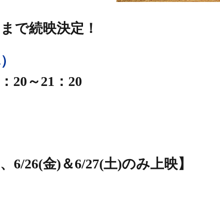
（木）まで続映決定！
木）
：20～21：20
）
画祭審査員賞
、6/26(金)＆6/27(土)のみ上映】
 国際長編映
ト！