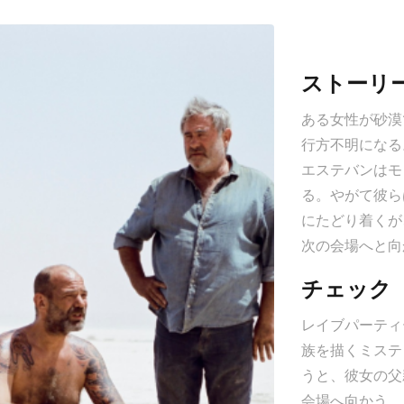
ストーリ
ある女性が砂漠
映決定！
行方不明になる
エステバンはモ
る。やがて彼ら
にたどり着くが
次の会場へと向
チェック
レイブパーティ
族を描くミステ
うと、彼女の父
会場へ向かう。