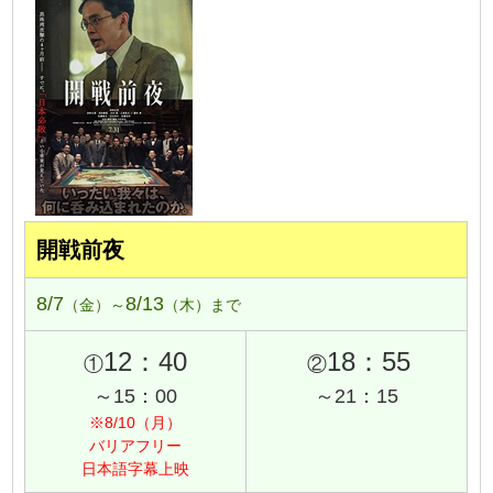
開戦前夜
8/7
8/13
（金）～
（木）まで
12：40
18：55
①
②
～15：00
～21：15
※8/10（月）
バリアフリー
日本語字幕上映