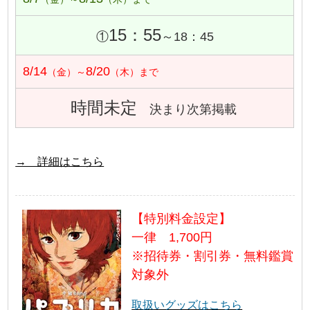
15：55
①
～18：45
8/14
8/20
（金）～
（木）まで
時間未定
決まり次第掲載
→ 詳細はこちら
【特別料金設定】
一律 1,700円
※招待券・割引券・無料鑑賞
対象外
取扱いグッズはこちら