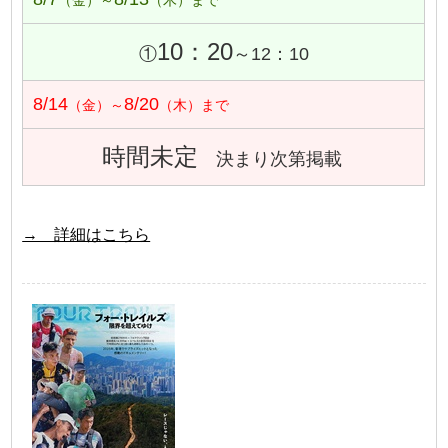
（金）～
（木）まで
10：20
①
～12：10
8/14
8/20
（金）～
（木）まで
時間未定
決まり次第掲載
→ 詳細はこちら