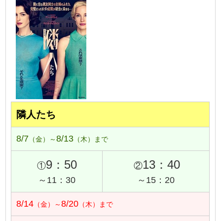
隣人たち
8/7
8/13
（金）～
（木）まで
9：50
13：40
①
②
～11：30
～15：20
8/14
8/20
（金）～
（木）まで