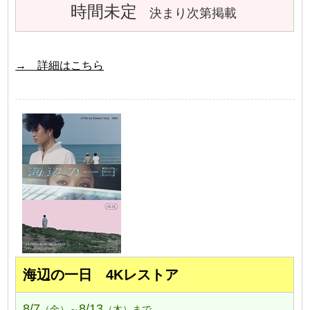
時間未定
決まり次第掲載
→ 詳細はこちら
海辺の一日 4Kレストア
8/7
8/13
（金）～
（木）まで