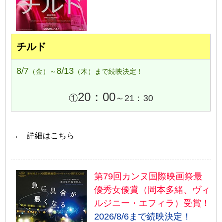
チルド
8/7
8/13
（金）～
（木）まで続映決定！
20：00
①
～21：30
→ 詳細はこちら
第79回カンヌ国際映画祭最
優秀女優賞（岡本多緒、ヴィ
ルジニー・エフィラ）受賞！
2026/8/6まで続映決定！