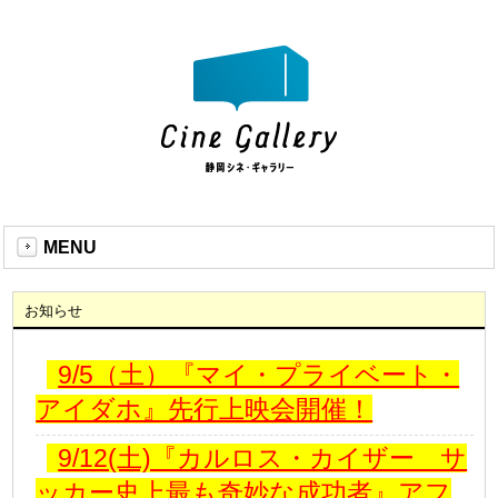
MENU
お知らせ
9/5（土）『マイ・プライベート・
アイダホ』先行上映会開催！
9/12(土)『カルロス・カイザー サ
ッカー史上最も奇妙な成功者』アフ