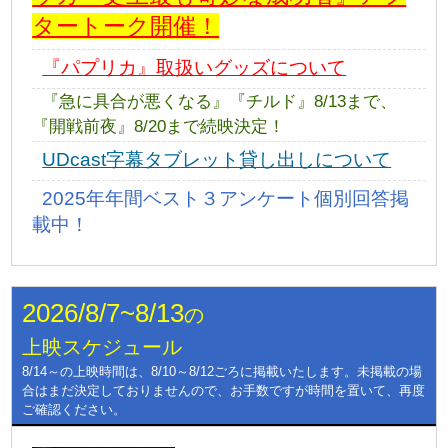
タートーク開催！
『パプリカ』取扱いグッズについて
『急に具合が悪くなる』『チルド』8/13まで、
『開戦前夜』8/20まで続映決定！
UDcast字幕タブレット貸し出しについて
2025年年間ベスト３アンケート個別回答掲
載中！
2026/8/7~8/13
の
上映スケジュール
8/14～の上映時間は、8/10～8/12ごろに掲載いたします。未掲載の場
合はまだ決定しておりませんので、お手数ですが時間を置いて、再度
ご確認ください。