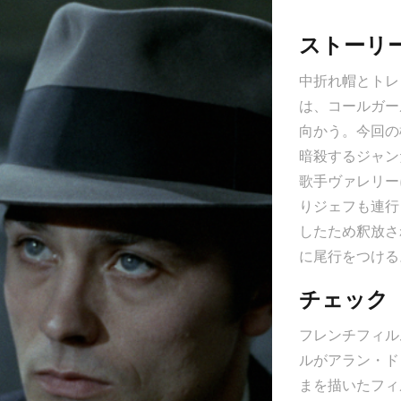
ストーリ
映
中折れ帽とトレ
は、コールガー
向かう。今回の
暗殺するジャン
歌手ヴァレリー
りジェフも連行
したため釈放さ
に尾行をつける
チェック
フレンチフィル
ルがアラン・ド
まを描いたフィ