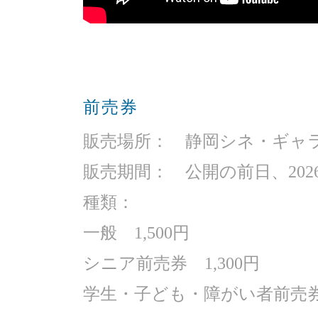
前売券
販売場所： 静岡シネ・ギャ
販売期間： 公開の前日、2026
種類：
一般 1,500円
シニア前売券 1,300円
学生・子ども・障がい者前売券 