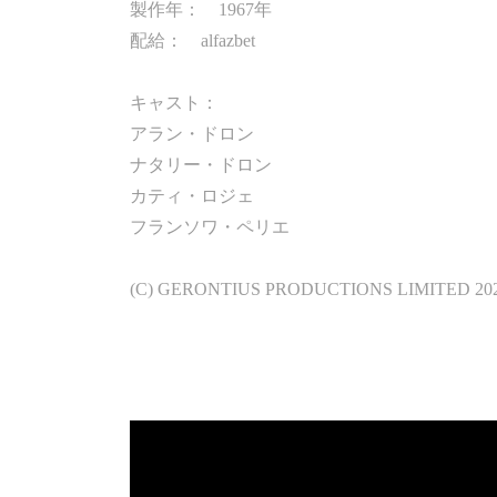
製作年： 1967年
配給： alfazbet
キャスト：
アラン・ドロン
ナタリー・ドロン
カティ・ロジェ
フランソワ・ペリエ
(C) GERONTIUS PRODUCTIONS LIMITED 20