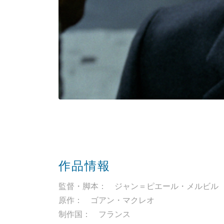
作品情報
監督・脚本： ジャン＝ピエール・メルビル
原作： ゴアン・マクレオ
制作国： フランス