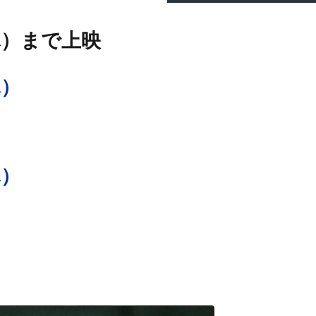
5（木）まで上映
木）
木）