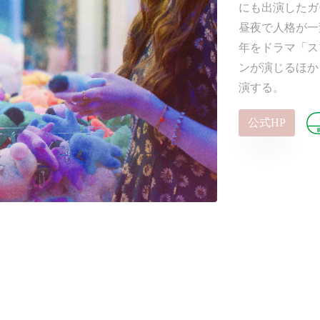
にも出演したガ
昼夜で人格が一
年をドラマ「ス
ンが演じるほか
演する。
公式HP