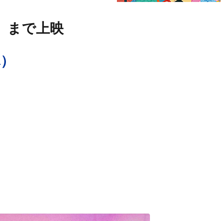
（木）まで上映
木）
）
イジー