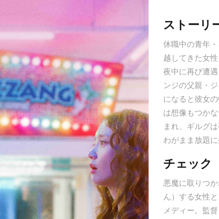
ストーリ
休職中の青年・
越してきた女性
夜中に再び遭遇
ンジの父親・ジ
になると彼女の
は想像もつかな
まれ、ギルグは
わがまま放題に
チェック
悪魔に取りつか
ん）する女性と
メディー。監督