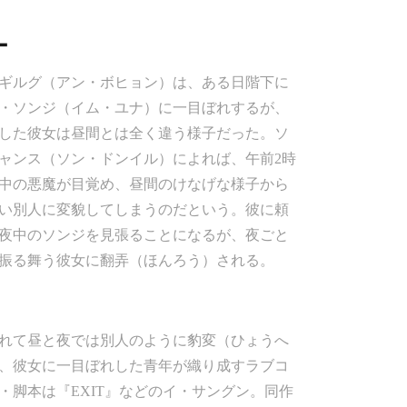
ー
ギルグ（アン・ボヒョン）は、ある日階下に
・ソンジ（イム・ユナ）に一目ぼれするが、
した彼女は昼間とは全く違う様子だった。ソ
ャンス（ソン・ドンイル）によれば、午前2時
中の悪魔が目覚め、昼間のけなげな様子から
い別人に変貌してしまうのだという。彼に頼
夜中のソンジを見張ることになるが、夜ごと
振る舞う彼女に翻弄（ほんろう）される。
れて昼と夜では別人のように豹変（ひょうへ
、彼女に一目ぼれした青年が織り成すラブコ
・脚本は『EXIT』などのイ・サングン。同作