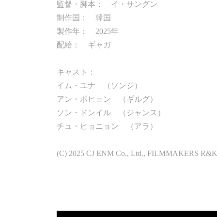
監督・脚本： イ・サングン
制作国： 韓国
製作年： 2025年
配給： ギャガ
キャスト：
イム・ユナ （ソンジ）
アン・ボヒョン （ギルグ）
ソン・ドンイル （ジャンス）
チュ・ヒョニョン （アラ）
(C) 2025 CJ ENM Co., Ltd., FILMMAKERS R