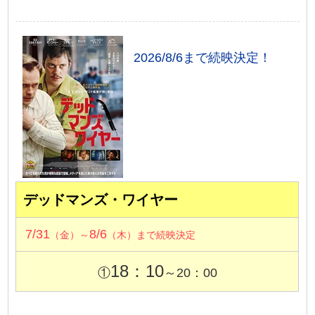
2026/8/6まで続映決定！
デッドマンズ・ワイヤー
7/31
8/6
（金）～
（木）まで続映決定
18：10
①
～20：00