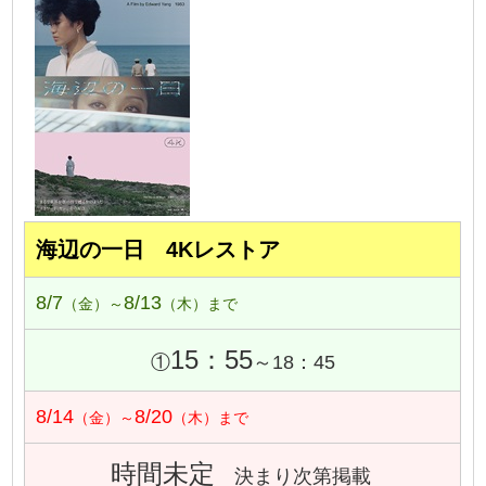
海辺の一日 4Kレストア
8/7
8/13
（金）～
（木）まで
15：55
①
～18：45
8/14
8/20
（金）～
（木）まで
時間未定
決まり次第掲載