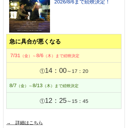
2026/8/6まで続映決定！
急に具合が悪くなる
7/31
8/6
（金）～
（木）まで続映決定
14：00
①
～17：20
8/7
8/13
（金）～
（木）まで続映決定
12：25
①
～15：45
→ 詳細はこちら