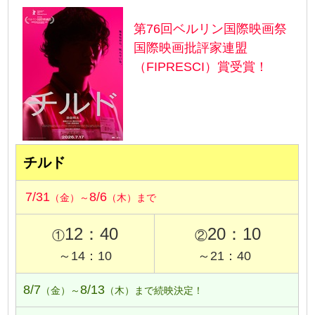
第76回ベルリン国際映画祭
国際映画批評家連盟
（FIPRESCI）賞受賞！
チルド
7/31
8/6
（金）～
（木）まで
12：40
20：10
①
②
～14：10
～21：40
8/7
8/13
（金）～
（木）まで続映決定！