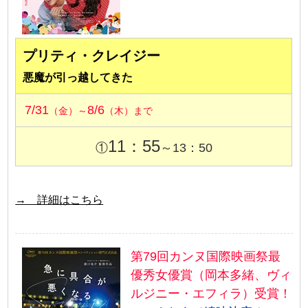
プリティ・クレイジー
悪魔が引っ越してきた
7/31
8/6
（金）～
（木）まで
11：55
①
～13：50
→ 詳細はこちら
第79回カンヌ国際映画祭最
優秀女優賞（岡本多緒、ヴィ
ルジニー・エフィラ）受賞！