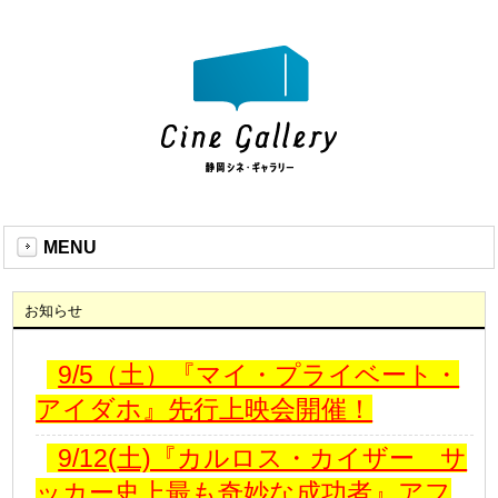
MENU
お知らせ
9/5（土）『マイ・プライベート・
アイダホ』先行上映会開催！
9/12(土)『カルロス・カイザー サ
ッカー史上最も奇妙な成功者』アフ