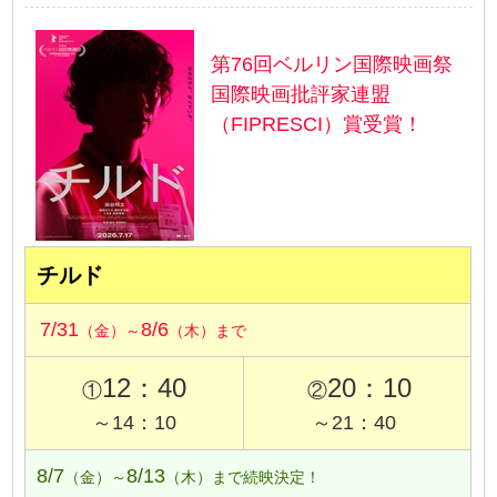
第76回ベルリン国際映画祭
国際映画批評家連盟
（FIPRESCI）賞受賞！
チルド
7/31
8/6
（金）～
（木）まで
12：40
20：10
①
②
～14：10
～21：40
8/7
8/13
（金）～
（木）まで続映決定！