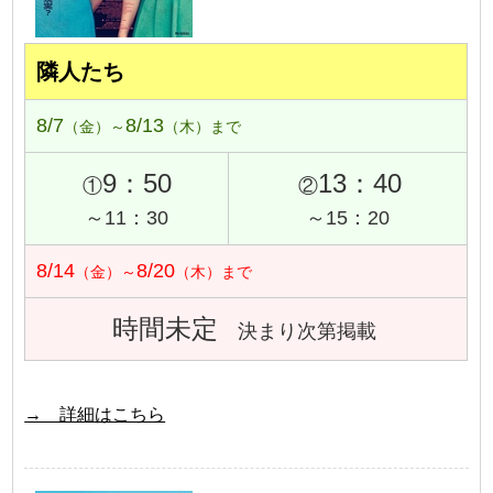
隣人たち
8/7
8/13
（金）～
（木）まで
9：50
13：40
①
②
～11：30
～15：20
8/14
8/20
（金）～
（木）まで
時間未定
決まり次第掲載
→ 詳細はこちら