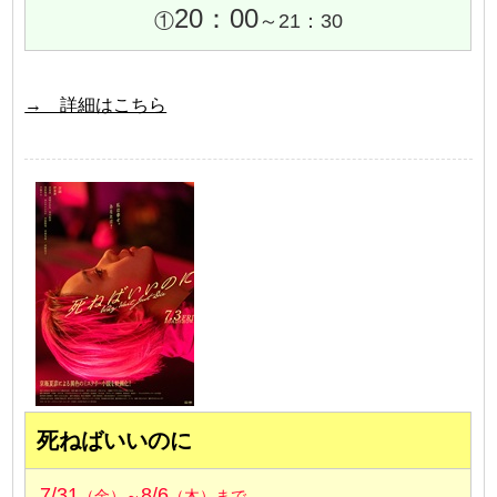
20：00
①
～21：30
→ 詳細はこちら
死ねばいいのに
7/31
8/6
（金）～
（木）まで