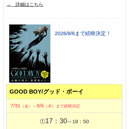
→ 詳細はこちら
2026/8/6まで続映決定！
GOOD BOY/グッド・ボーイ
7/31
8/6
（金）～
（木）まで続映決定
17：30
①
～18：50