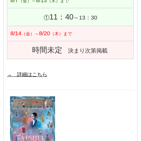
8/7
8/13
（金）～
（木）まで
11：40
①
～13：30
8/14
8/20
（金）～
（木）まで
時間未定
決まり次第掲載
→ 詳細はこちら