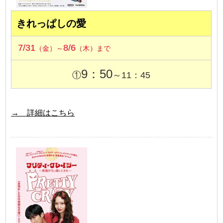
きれっぱしの愛
7/31
8/6
（金）～
（木）まで
9：50
①
～11：45
→ 詳細はこちら