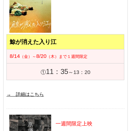
鯨が消えた入り江
8/14
8/20
（金）～
（木）まで１週間限定
11：35
①
～13：20
→ 詳細はこちら
一週間限定上映