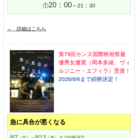
20：00
①
～21：30
→ 詳細はこちら
第79回カンヌ国際映画祭最
優秀女優賞（岡本多緒、ヴィ
ルジニー・エフィラ）受賞！
2026/8/6まで続映決定！
急に具合が悪くなる
8/7
8/13
（金）～
（木）まで続映決定