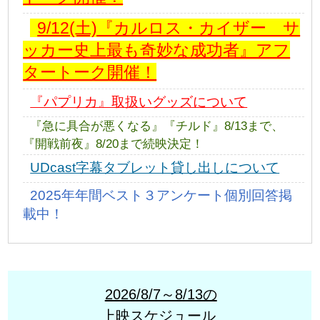
9/12(土)『カルロス・カイザー サ
ッカー史上最も奇妙な成功者』アフ
タートーク開催！
『パプリカ』取扱いグッズについて
『急に具合が悪くなる』『チルド』8/13まで、
『開戦前夜』8/20まで続映決定！
UDcast字幕タブレット貸し出しについて
2025年年間ベスト３アンケート個別回答掲
載中！
2026/8/7～8/13の
上映スケジュール