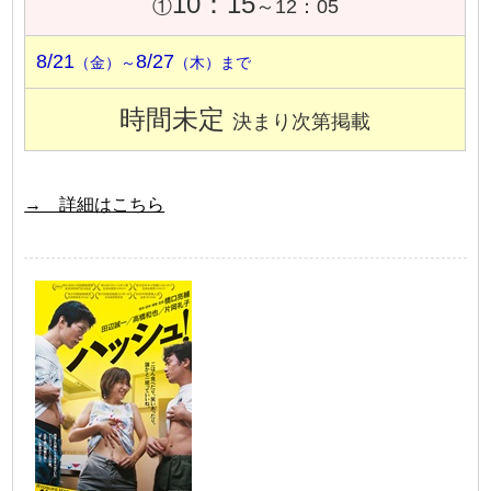
10：15
①
～12：05
8/21
8/27
（金）～
（木）まで
時間未定
決まり次第掲載
→ 詳細はこちら