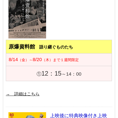
原爆資料館
語り継ぐものたち
8/14
8/20
（金）～
（木）まで１週間限定
12：15
①
～14：00
→ 詳細はこちら
上映後に特典映像付き上映