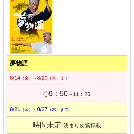
夢物語
8/14
8/20
（金）～
（木）まで
9：50
①
～11：25
8/21
8/27
（金）～
（木）まで
時間未定
決まり次第掲載