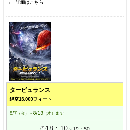
→ 詳細はこちら
タービュランス
絶空16,000フィート
8/7
8/13
（金）～
（木）まで
18：10
①
～19：50