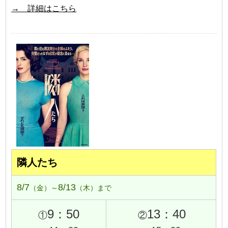
→ 詳細はこちら
隣人たち
8/7
8/13
（金）～
（木）まで
9：50
13：40
①
②