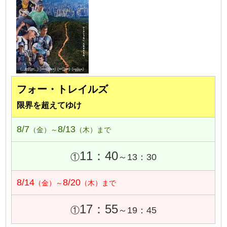
フォー・トレイルズ
限界を超えてゆけ
8/7
8/13
（金）～
（木）まで
11：40
①
～13：30
8/14
8/20
（金）～
（木）まで
17：55
①
～19：45