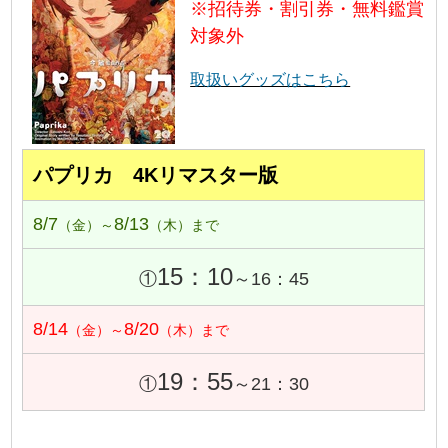
※招待券・割引券・無料鑑賞
対象外
取扱いグッズはこちら
パプリカ 4Kリマスター版
8/7
8/13
（金）～
（木）まで
15：10
①
～16：45
8/14
8/20
（金）～
（木）まで
19：55
①
～21：30