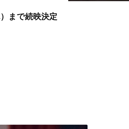
3（木）まで続映決定
）
）
祭 最優秀女
エフィラ＆