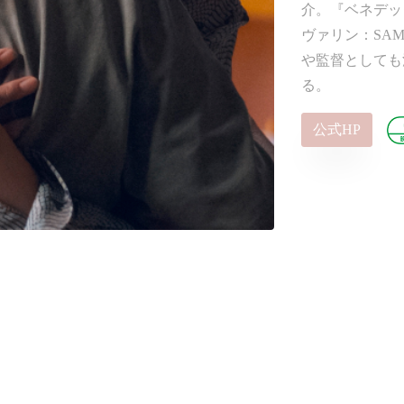
介。『ベネデッ
ヴァリン：SA
や監督としても
る。
公式HP