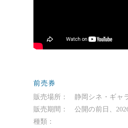
前売券
販売場所： 静岡シネ・ギャ
販売期間： 公開の前日、2026
種類：