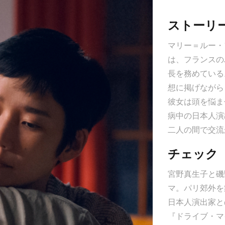
なる
ストーリ
マリー＝ルー・
続映決定
は、フランスの
長を務めている
想に掲げながら
彼女は頭を悩ま
病中の日本人演
二人の間で交流
チェック
宮野真生子と磯
マ。パリ郊外を
日本人演出家と
『ドライブ・マ