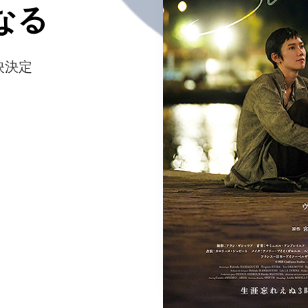
なる
続映決定