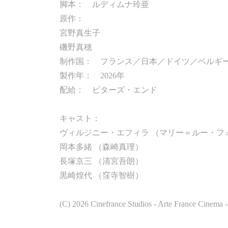
脚本： ルディムナ玲亜
原作：
宮野真生子
磯野真穂
制作国： フランス／日本／ドイツ／ベルギ
製作年： 2026年
配給： ビターズ・エンド
キャスト：
ヴィルジニー・エフィラ （マリー＝ルー・フ
岡本多緒 （森崎真理）
長塚京三 （清宮吾朗）
黒崎煌代 （窪寺智樹）
(C) 2026 Cinefrance Studios - Arte France Cinema -