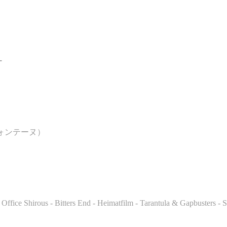
ー
ォンテーヌ）
 Office Shirous - Bitters End - Heimatfilm - Tarantula & Gapbusters -