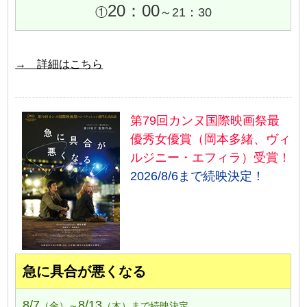
20：00
①
～21：30
→ 詳細はこちら
第79回カンヌ国際映画祭最
優秀女優賞（岡本多緒、ヴィ
ルジニー・エフィラ）受賞！
2026/8/6まで続映決定！
急に具合が悪くなる
8/7
8/13
（金）～
（木）まで続映決定