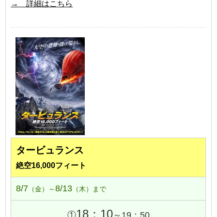
→ 詳細はこちら
タービュランス
絶空16,000フィート
8/7
8/13
（金）～
（木）まで
18：10
①
～19：50