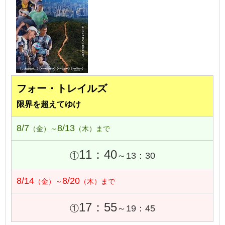
フォー・トレイルズ
限界を超えてゆけ
8/7
8/13
（金）～
（木）まで
11：40
①
～13：30
8/14
8/20
（金）～
（木）まで
17：55
①
～19：45