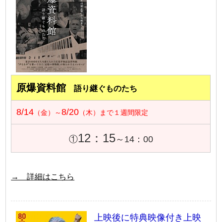
原爆資料館
語り継ぐものたち
8/14
8/20
（金）～
（木）まで１週間限定
12：15
①
～14：00
→ 詳細はこちら
上映後に特典映像付き上映