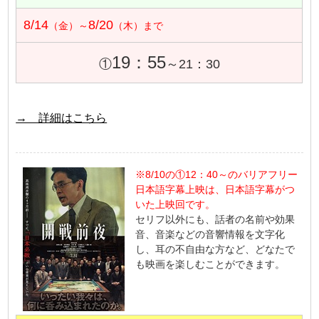
8/14
8/20
（金）～
（木）まで
19：55
①
～21：30
→ 詳細はこちら
※8/10の①12：40～のバリアフリー
日本語字幕上映は、日本語字幕がつ
いた上映回です。
セリフ以外にも、話者の名前や効果
音、音楽などの音響情報を文字化
し、耳の不自由な方など、どなたで
も映画を楽しむことができます。