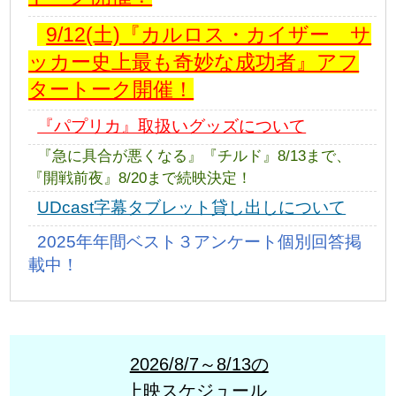
9/12(土)『カルロス・カイザー サ
ッカー史上最も奇妙な成功者』アフ
タートーク開催！
『パプリカ』取扱いグッズについて
『急に具合が悪くなる』『チルド』8/13まで、
『開戦前夜』8/20まで続映決定！
UDcast字幕タブレット貸し出しについて
2025年年間ベスト３アンケート個別回答掲
載中！
2026/8/7～8/13の
上映スケジュール