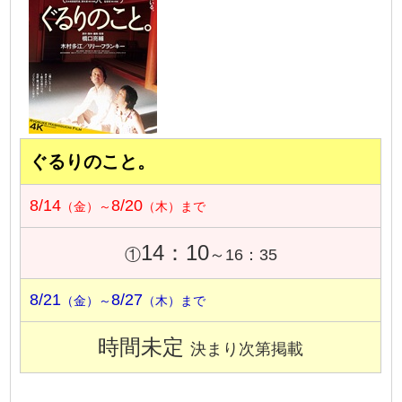
ぐるりのこと。
8/14
8/20
（金）～
（木）まで
14：10
①
～16：35
8/21
8/27
（金）～
（木）まで
時間未定
決まり次第掲載