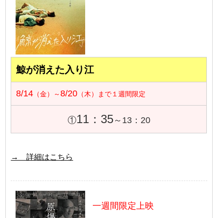
鯨が消えた入り江
8/14
8/20
（金）～
（木）まで１週間限定
11：35
①
～13：20
→ 詳細はこちら
一週間限定上映