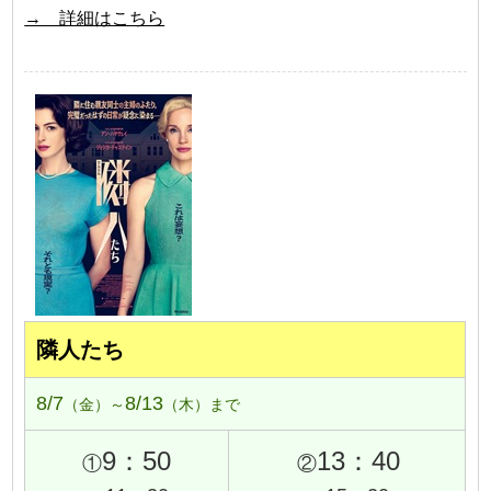
→ 詳細はこちら
隣人たち
8/7
8/13
（金）～
（木）まで
9：50
13：40
①
②