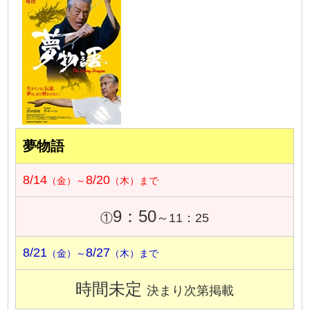
夢物語
8/14
8/20
（金）～
（木）まで
9：50
①
～11：25
8/21
8/27
（金）～
（木）まで
時間未定
決まり次第掲載