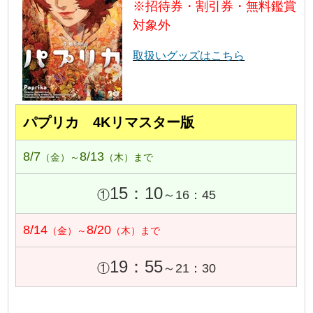
※招待券・割引券・無料鑑賞
対象外
取扱いグッズはこちら
パプリカ 4Kリマスター版
8/7
8/13
（金）～
（木）まで
15：10
①
～16：45
8/14
8/20
（金）～
（木）まで
19：55
①
～21：30