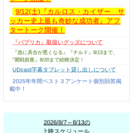
9/12(土)『カルロス・カイザー サ
ッカー史上最も奇妙な成功者』アフ
タートーク開催！
『パプリカ』取扱いグッズについて
『急に具合が悪くなる』『チルド』8/13まで、
『開戦前夜』8/20まで続映決定！
UDcast字幕タブレット貸し出しについて
2025年年間ベスト３アンケート個別回答掲
載中！
2026/8/7～8/13の
上映スケジュール