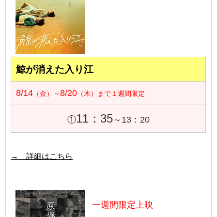
鯨が消えた入り江
8/14
8/20
（金）～
（木）まで１週間限定
11：35
①
～13：20
→ 詳細はこちら
一週間限定上映