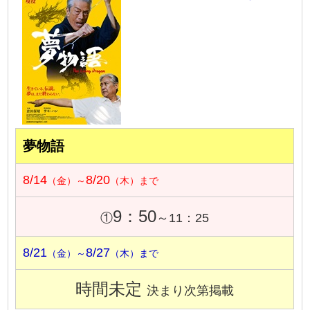
夢物語
8/14
8/20
（金）～
（木）まで
9：50
①
～11：25
8/21
8/27
（金）～
（木）まで
時間未定
決まり次第掲載