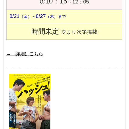
10：15
①
～12：05
8/21
8/27
（金）～
（木）まで
時間未定
決まり次第掲載
→ 詳細はこちら