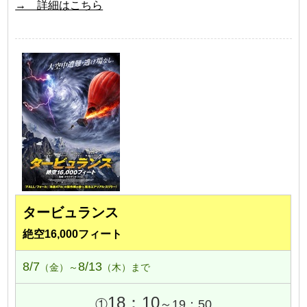
→ 詳細はこちら
タービュランス
絶空16,000フィート
8/7
8/13
（金）～
（木）まで
18：10
①
～19：50