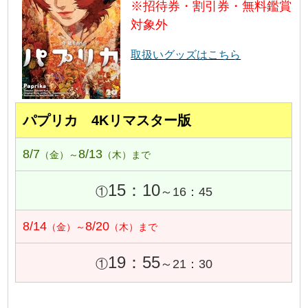
※招待券・割引券・無料鑑賞
対象外
取扱いグッズはこちら
パプリカ 4Kリマスター版
8/7
8/13
（金）～
（木）まで
15：10
①
～16：45
8/14
8/20
（金）～
（木）まで
19：55
①
～21：30