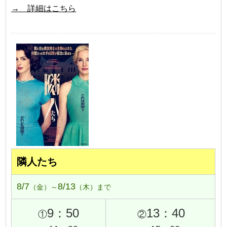
→ 詳細はこちら
隣人たち
8/7
8/13
（金）～
（木）まで
9：50
13：40
①
②