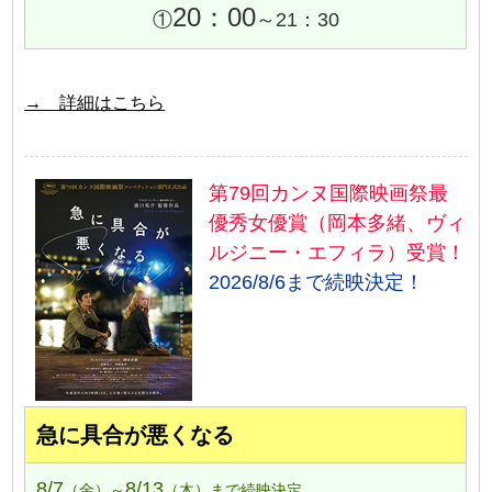
20：00
①
～21：30
→ 詳細はこちら
第79回カンヌ国際映画祭最
優秀女優賞（岡本多緒、ヴィ
ルジニー・エフィラ）受賞！
2026/8/6まで続映決定！
急に具合が悪くなる
8/7
8/13
（金）～
（木）まで続映決定