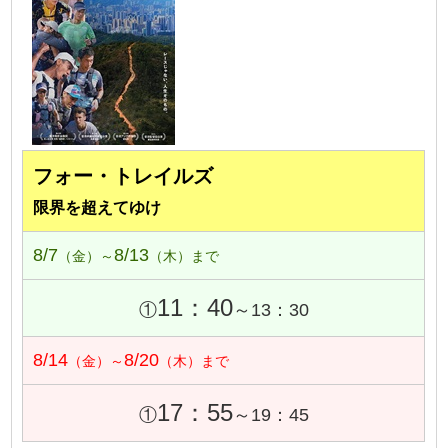
フォー・トレイルズ
限界を超えてゆけ
8/7
8/13
（金）～
（木）まで
11：40
①
～13：30
8/14
8/20
（金）～
（木）まで
17：55
①
～19：45