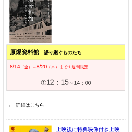
原爆資料館
語り継ぐものたち
8/14
8/20
（金）～
（木）まで１週間限定
12：15
①
～14：00
→ 詳細はこちら
上映後に特典映像付き上映