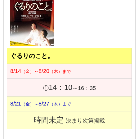
ぐるりのこと。
8/14
8/20
（金）～
（木）まで
14：10
①
～16：35
8/21
8/27
（金）～
（木）まで
時間未定
決まり次第掲載