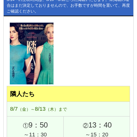
合はまだ決定しておりませんので、お手数ですが時間を置いて、再度
ご確認ください。
隣人たち
8/7
8/13
（金）～
（木）まで
9：50
13：40
①
②
～11：30
～15：20