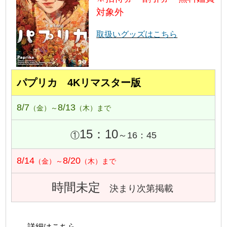
対象外
取扱いグッズはこちら
パプリカ 4Kリマスター版
8/7
8/13
（金）～
（木）まで
15：10
①
～16：45
8/14
8/20
（金）～
（木）まで
時間未定
決まり次第掲載
→ 詳細はこちら