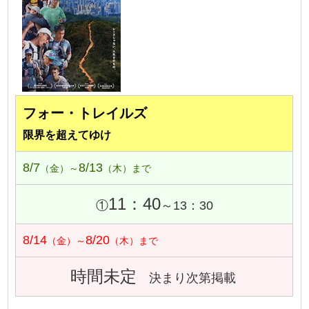
フォー・トレイルズ
限界を超えてゆけ
8/7
8/13
（金）～
（木）まで
11：40
①
～13：30
8/14
8/20
（金）～
（木）まで
時間未定
決まり次第掲載