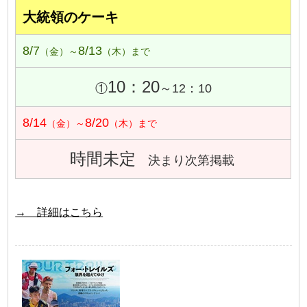
大統領のケーキ
8/7
8/13
（金）～
（木）まで
10：20
①
～12：10
8/14
8/20
（金）～
（木）まで
時間未定
決まり次第掲載
→ 詳細はこちら