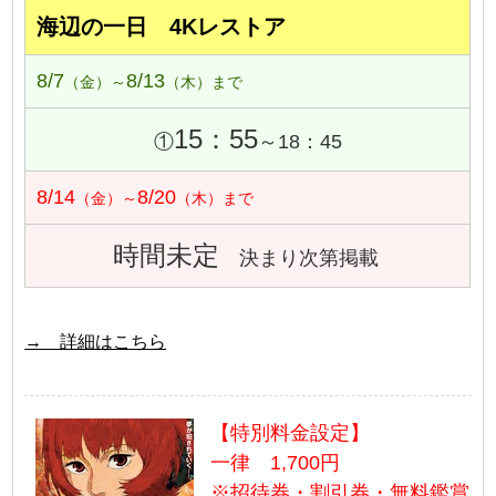
海辺の一日 4Kレストア
8/7
8/13
（金）～
（木）まで
15：55
①
～18：45
8/14
8/20
（金）～
（木）まで
時間未定
決まり次第掲載
→ 詳細はこちら
【特別料金設定】
一律 1,700円
※招待券・割引券・無料鑑賞