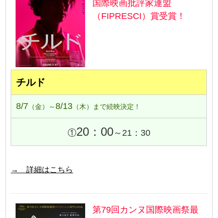
国際映画批評家連盟
（FIPRESCI）賞受賞！
チルド
8/7
8/13
（金）～
（木）まで続映決定！
20：00
①
～21：30
→ 詳細はこちら
第79回カンヌ国際映画祭最