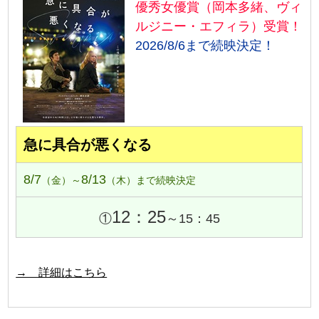
優秀女優賞（岡本多緒、ヴィ
ルジニー・エフィラ）受賞！
2026/8/6まで続映決定！
急に具合が悪くなる
8/7
8/13
（金）～
（木）まで続映決定
12：25
①
～15：45
→ 詳細はこちら