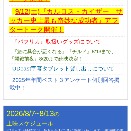
9/12(土)『カルロス・カイザー サ
ッカー史上最も奇妙な成功者』アフ
タートーク開催！
『パプリカ』取扱いグッズについて
『急に具合が悪くなる』『チルド』8/13まで、
『開戦前夜』8/20まで続映決定！
UDcast字幕タブレット貸し出しについて
2025年年間ベスト３アンケート個別回答掲
載中！
2026/8/7~8/13
の
上映スケジュール
8/14～の上映時間は、8/10～8/12ごろに掲載いたします。未掲載の場