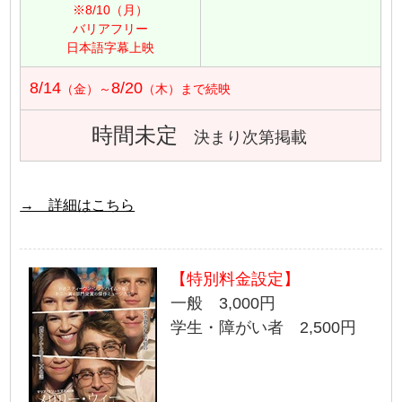
※8/10（月）
バリアフリー
日本語字幕上映
8/14
8/20
（金）～
（木）まで続映
時間未定
決まり次第掲載
→ 詳細はこちら
【特別料金設定】
一般 3,000円
学生・障がい者 2,500円