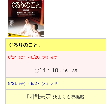
ぐるりのこと。
8/14
8/20
（金）～
（木）まで
14：10
①
～16：35
8/21
8/27
（金）～
（木）まで
時間未定
決まり次第掲載