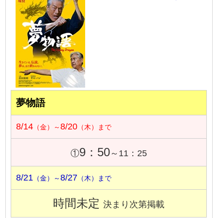
夢物語
8/14
8/20
（金）～
（木）まで
9：50
①
～11：25
8/21
8/27
（金）～
（木）まで
時間未定
決まり次第掲載