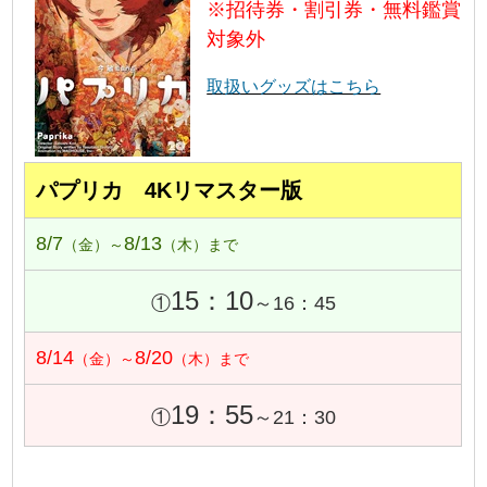
※招待券・割引券・無料鑑賞
対象外
取扱いグッズはこちら
パプリカ 4Kリマスター版
8/7
8/13
（金）～
（木）まで
15：10
①
～16：45
8/14
8/20
（金）～
（木）まで
19：55
①
～21：30