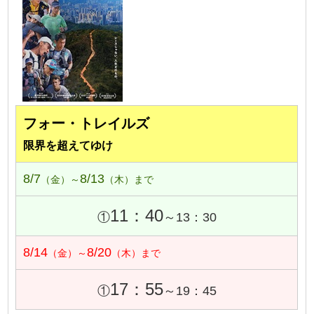
フォー・トレイルズ
限界を超えてゆけ
8/7
8/13
（金）～
（木）まで
11：40
①
～13：30
8/14
8/20
（金）～
（木）まで
17：55
①
～19：45