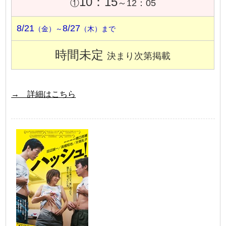
10：15
①
～12：05
8/21
8/27
（金）～
（木）まで
時間未定
決まり次第掲載
→ 詳細はこちら