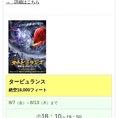
→ 詳細はこちら
タービュランス
絶空16,000フィート
8/7
8/13
（金）～
（木）まで
18：10
①
～19：50