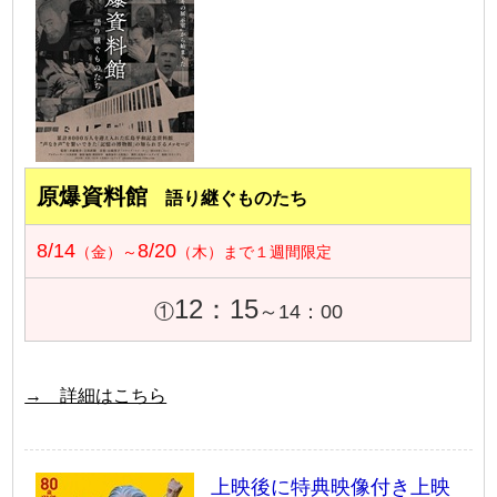
原爆資料館
語り継ぐものたち
8/14
8/20
（金）～
（木）まで１週間限定
12：15
①
～14：00
→ 詳細はこちら
上映後に特典映像付き上映