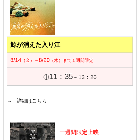
鯨が消えた入り江
8/14
8/20
（金）～
（木）まで１週間限定
11：35
①
～13：20
→ 詳細はこちら
一週間限定上映