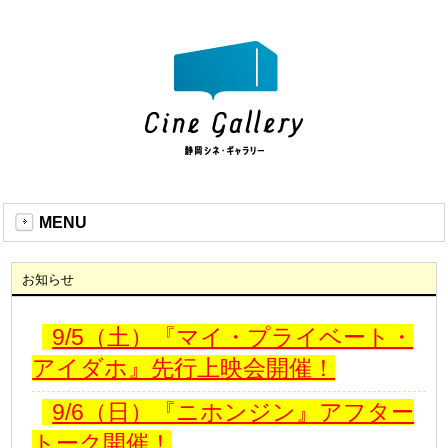
MENU
お知らせ
9/5（土）『マイ・プライベート・
アイダホ』先行上映会開催！
9/6（日）『ニホンジン』アフター
トーク開催！