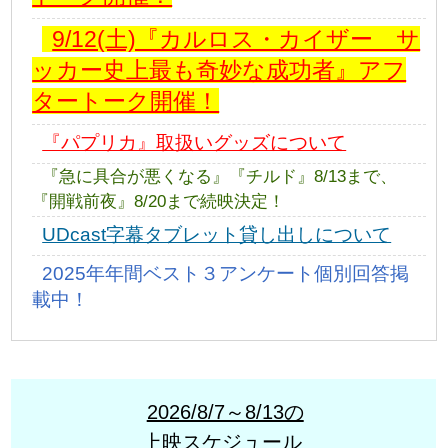
9/12(土)『カルロス・カイザー サ
ッカー史上最も奇妙な成功者』アフ
タートーク開催！
『パプリカ』取扱いグッズについて
『急に具合が悪くなる』『チルド』8/13まで、
『開戦前夜』8/20まで続映決定！
UDcast字幕タブレット貸し出しについて
2025年年間ベスト３アンケート個別回答掲
載中！
2026/8/7～8/13の
上映スケジュール