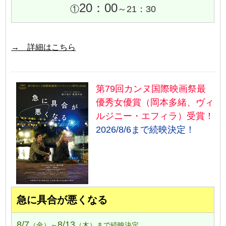
20：00
①
～21：30
→ 詳細はこちら
第79回カンヌ国際映画祭最
優秀女優賞（岡本多緒、ヴィ
ルジニー・エフィラ）受賞！
2026/8/6まで続映決定！
急に具合が悪くなる
8/7
8/13
（金）～
（木）まで続映決定