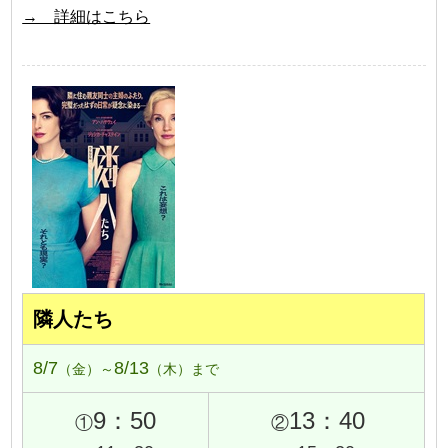
→ 詳細はこちら
隣人たち
8/7
8/13
（金）～
（木）まで
9：50
13：40
①
②