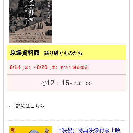
原爆資料館
語り継ぐものたち
8/14
8/20
（金）～
（木）まで１週間限定
12：15
①
～14：00
→ 詳細はこちら
上映後に特典映像付き上映