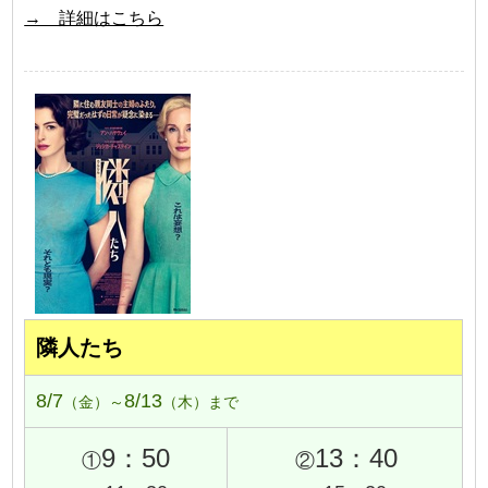
→ 詳細はこちら
隣人たち
8/7
8/13
（金）～
（木）まで
9：50
13：40
①
②