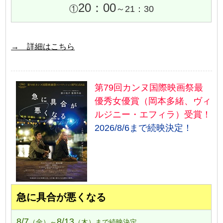
20：00
①
～21：30
→ 詳細はこちら
第79回カンヌ国際映画祭最
優秀女優賞（岡本多緒、ヴィ
ルジニー・エフィラ）受賞！
2026/8/6まで続映決定！
急に具合が悪くなる
8/7
8/13
（金）～
（木）まで続映決定