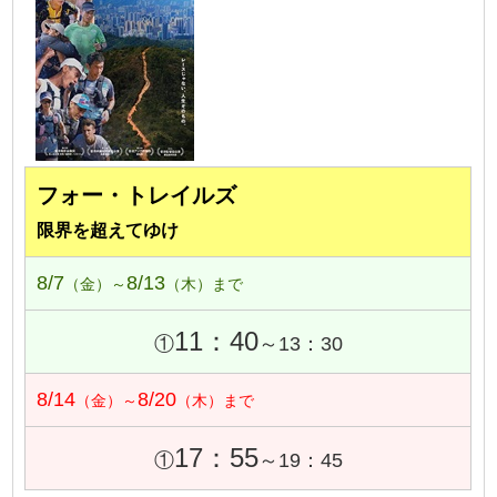
フォー・トレイルズ
限界を超えてゆけ
8/7
8/13
（金）～
（木）まで
11：40
①
～13：30
8/14
8/20
（金）～
（木）まで
17：55
①
～19：45