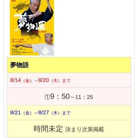
夢物語
8/14
8/20
（金）～
（木）まで
9：50
①
～11：25
8/21
8/27
（金）～
（木）まで
時間未定
決まり次第掲載