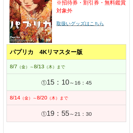
※招待券・割引券・無料鑑賞
対象外
取扱いグッズはこちら
パプリカ 4Kリマスター版
8/7
8/13
（金）～
（木）まで
15：10
①
～16：45
8/14
8/20
（金）～
（木）まで
19：55
①
～21：30