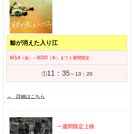
鯨が消えた入り江
8/14
8/20
（金）～
（木）まで１週間限定
11：35
①
～13：20
→ 詳細はこちら
一週間限定上映