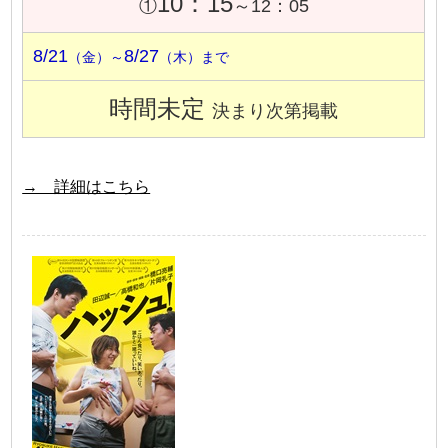
10：15
①
～12：05
8/21
8/27
（金）～
（木）まで
時間未定
決まり次第掲載
→ 詳細はこちら