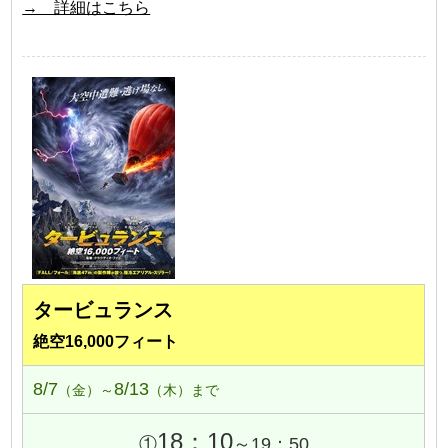
→ 詳細はこちら
タービュランス
絶空16,000フィート
8/7
8/13
（金）～
（木）まで
18：10
①
～19：50