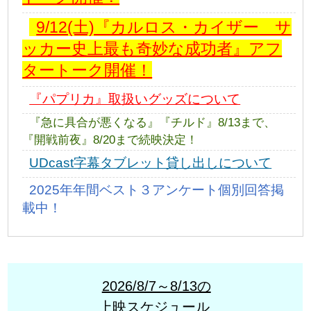
9/12(土)『カルロス・カイザー サ
ッカー史上最も奇妙な成功者』アフ
タートーク開催！
『パプリカ』取扱いグッズについて
『急に具合が悪くなる』『チルド』8/13まで、
『開戦前夜』8/20まで続映決定！
UDcast字幕タブレット貸し出しについて
2025年年間ベスト３アンケート個別回答掲
載中！
2026/8/7～8/13の
上映スケジュール