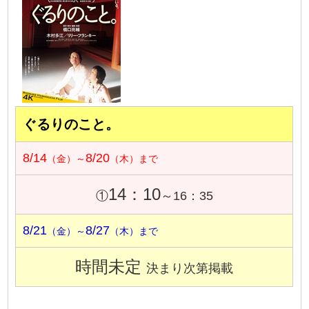
ぐるりのこと。
8/14
8/20
（金）～
（木）まで
14：10
①
～16：35
8/21
8/27
（金）～
（木）まで
時間未定
決まり次第掲載