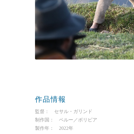
作品情報
監督： セサル・ガリンド
制作国： ペルー／ボリビア
製作年： 2022年