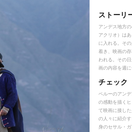
ストーリ
アンデス地方の
アクリオ）はあ
に入れる。その
着き、映画の存
われる。その日
画の内容を週に
チェック
ペルーのアンデ
の感動を描くヒ
て映画に接した
の人々に紹介す
身のセサル・ガ