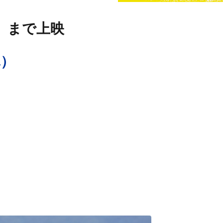
（木）まで上映
木）
）
村の映画