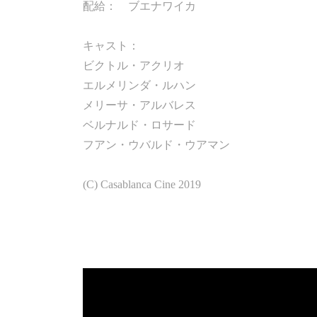
配給： ブエナワイカ
キャスト：
ビクトル・アクリオ
エルメリンダ・ルハン
メリーサ・アルバレス
ベルナルド・ロサード
フアン・ウバルド・ウアマン
(C) Casablanca Cine 2019