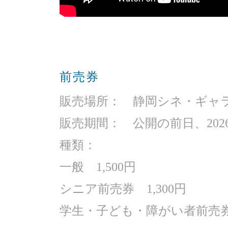
前売券
販売場所： 静岡シネ・ギャ
販売期間： 公開の前日、2026
種類：
一般 1,500円
シニア前売券 1,300円
学生・子ども・障がい者前売券 