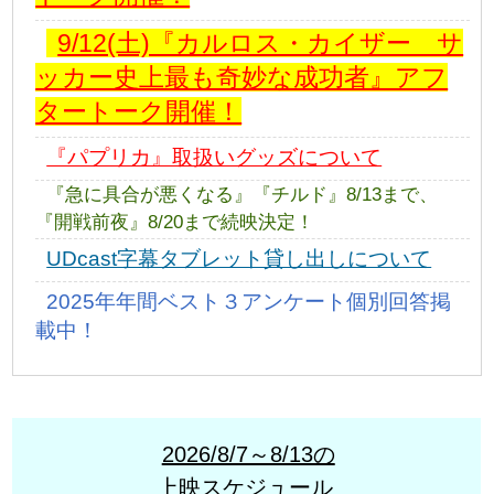
9/12(土)『カルロス・カイザー サ
ッカー史上最も奇妙な成功者』アフ
タートーク開催！
『パプリカ』取扱いグッズについて
『急に具合が悪くなる』『チルド』8/13まで、
『開戦前夜』8/20まで続映決定！
UDcast字幕タブレット貸し出しについて
2025年年間ベスト３アンケート個別回答掲
載中！
2026/8/7～8/13の
上映スケジュール