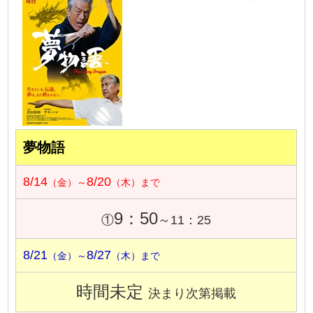
夢物語
8/14
8/20
（金）～
（木）まで
9：50
①
～11：25
8/21
8/27
（金）～
（木）まで
時間未定
決まり次第掲載