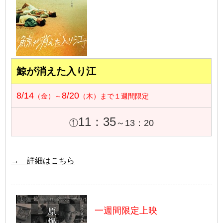
鯨が消えた入り江
8/14
8/20
（金）～
（木）まで１週間限定
11：35
①
～13：20
→ 詳細はこちら
一週間限定上映