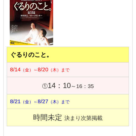
ぐるりのこと。
8/14
8/20
（金）～
（木）まで
14：10
①
～16：35
8/21
8/27
（金）～
（木）まで
時間未定
決まり次第掲載