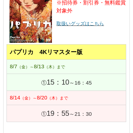
※招待券・割引券・無料鑑賞
対象外
取扱いグッズはこちら
パプリカ 4Kリマスター版
8/7
8/13
（金）～
（木）まで
15：10
①
～16：45
8/14
8/20
（金）～
（木）まで
19：55
①
～21：30