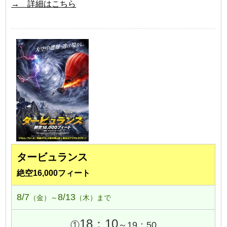
→ 詳細はこちら
タービュランス
絶空16,000フィート
8/7
8/13
（金）～
（木）まで
18：10
①
～19：50