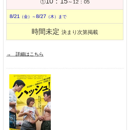
10：15
①
～12：05
8/21
8/27
（金）～
（木）まで
時間未定
決まり次第掲載
→ 詳細はこちら