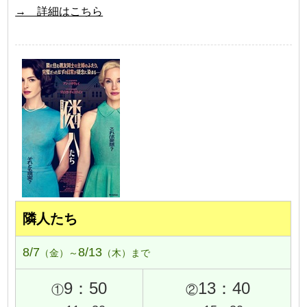
→ 詳細はこちら
隣人たち
8/7
8/13
（金）～
（木）まで
9：50
13：40
①
②