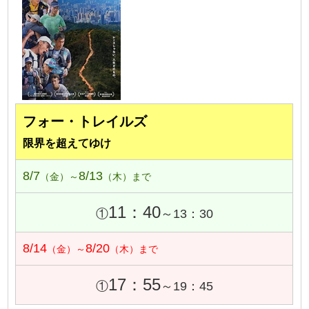
フォー・トレイルズ
限界を超えてゆけ
8/7
8/13
（金）～
（木）まで
11：40
①
～13：30
8/14
8/20
（金）～
（木）まで
17：55
①
～19：45