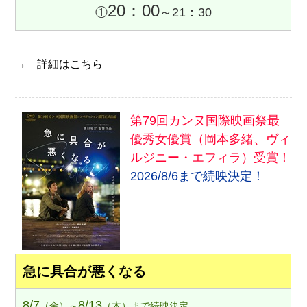
20：00
①
～21：30
→ 詳細はこちら
第79回カンヌ国際映画祭最
優秀女優賞（岡本多緒、ヴィ
ルジニー・エフィラ）受賞！
2026/8/6まで続映決定！
急に具合が悪くなる
8/7
8/13
（金）～
（木）まで続映決定