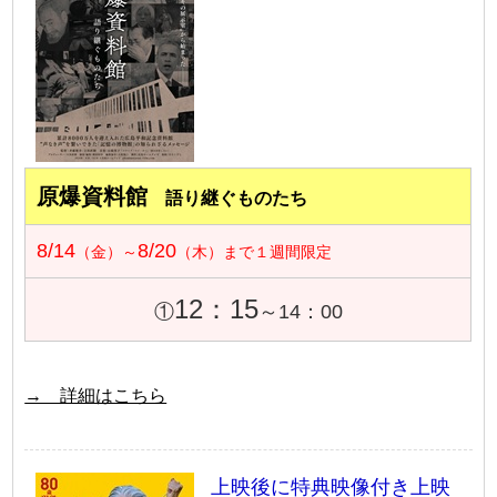
原爆資料館
語り継ぐものたち
8/14
8/20
（金）～
（木）まで１週間限定
12：15
①
～14：00
→ 詳細はこちら
上映後に特典映像付き上映