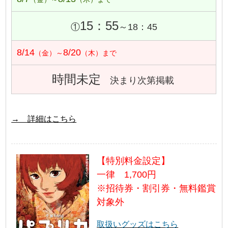
15：55
①
～18：45
8/14
8/20
（金）～
（木）まで
時間未定
決まり次第掲載
→ 詳細はこちら
【特別料金設定】
一律 1,700円
※招待券・割引券・無料鑑賞
対象外
取扱いグッズはこちら