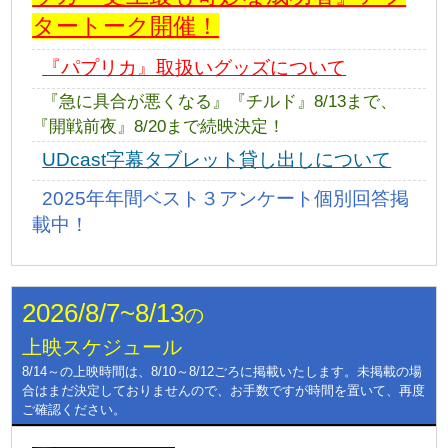
タートーク開催！
『パプリカ』取扱いグッズについて
『急に具合が悪くなる』『チルド』8/13まで、
『開戦前夜』8/20まで続映決定！
UDcast字幕タブレット貸し出しについて
2025年年間ベスト３アンケート個別回答掲
載中！
2026/8/7~8/13
の
上映スケジュール
8/14～の上映時間は、8/10～8/12ごろに掲載いたします。未掲載の場
合はまだ決定しておりませんので、お手数ですが時間を置いて、再度
ご確認ください。