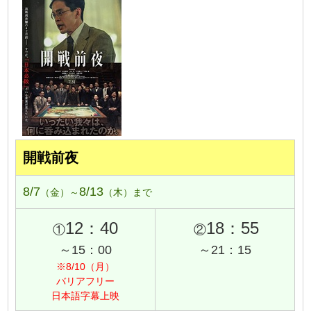
開戦前夜
8/7
8/13
（金）～
（木）まで
12：40
18：55
①
②
～15：00
～21：15
※8/10（月）
バリアフリー
日本語字幕上映