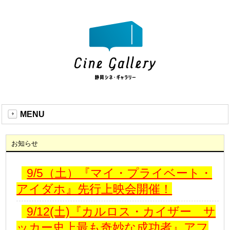
MENU
お知らせ
9/5（土）『マイ・プライベート・
アイダホ』先行上映会開催！
9/12(土)『カルロス・カイザー サ
ッカー史上最も奇妙な成功者』アフ