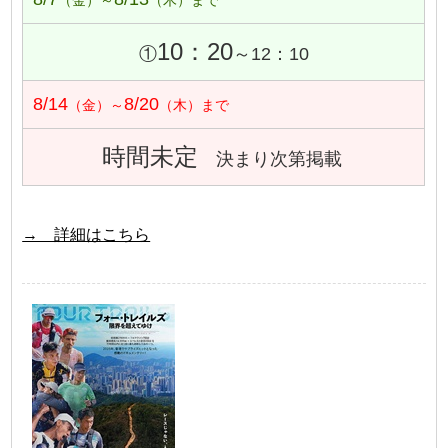
（金）～
（木）まで
10：20
①
～12：10
8/14
8/20
（金）～
（木）まで
時間未定
決まり次第掲載
→ 詳細はこちら