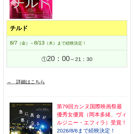
チルド
8/7
8/13
（金）～
（木）まで続映決定！
20：00
①
～21：30
→ 詳細はこちら
第79回カンヌ国際映画祭最
優秀女優賞（岡本多緒、ヴィ
ルジニー・エフィラ）受賞！
2026/8/6まで続映決定！