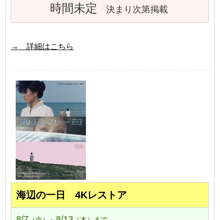
時間未定
決まり次第掲載
→ 詳細はこちら
海辺の一日 4Kレストア
8/7
8/13
（金）～
（木）まで