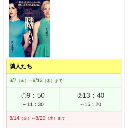
隣人たち
8/7
8/13
（金）～
（木）まで
9：50
13：40
①
②
～11：30
～15：20
8/14
8/20
（金）～
（木）まで