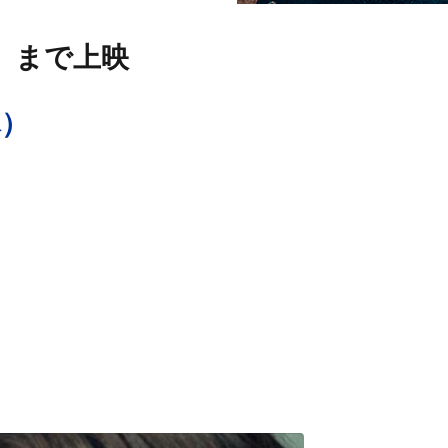
（木）まで上映
木）
）