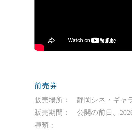
前売券
販売場所： 静岡シネ・ギャ
販売期間： 公開の前日、2026
種類：