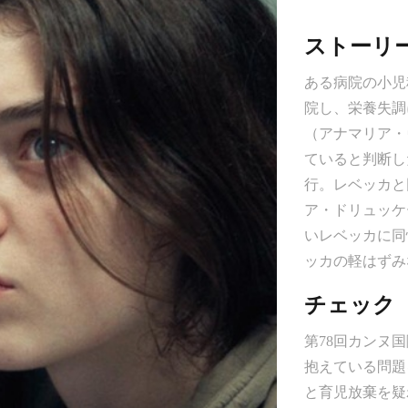
ストーリ
ある病院の小児
院し、栄養失調
（アナマリア・
ていると判断し
行。レベッカと
ア・ドリュッケ
いレベッカに同
ッカの軽はずみ
チェック
第78回カンヌ
抱えている問題
と育児放棄を疑