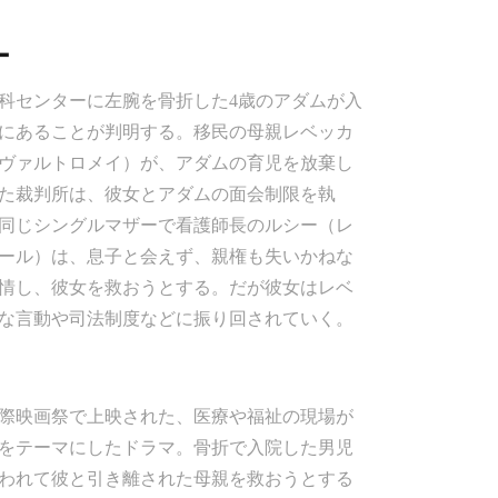
ー
科センターに左腕を骨折した4歳のアダムが入
にあることが判明する。移民の母親レベッカ
ヴァルトロメイ）が、アダムの育児を放棄し
た裁判所は、彼女とアダムの面会制限を執
同じシングルマザーで看護師長のルシー（レ
ール）は、息子と会えず、親権も失いかねな
情し、彼女を救おうとする。だが彼女はレベ
な言動や司法制度などに振り回されていく。
国際映画祭で上映された、医療や福祉の現場が
をテーマにしたドラマ。骨折で入院した男児
われて彼と引き離された母親を救おうとする