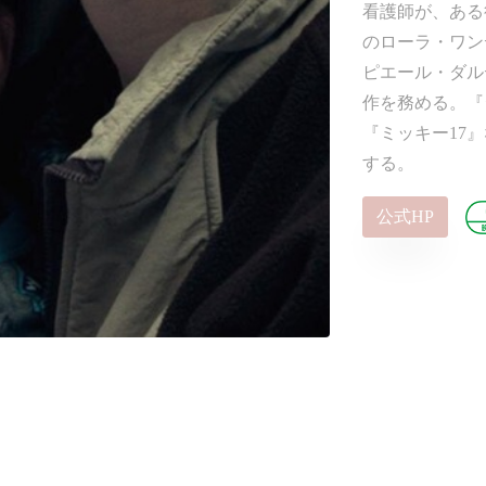
看護師が、ある行
のローラ・ワン
ピエール・ダル
作を務める。『
『ミッキー17
する。
公式HP