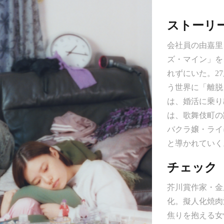
まで続映決定！
ストーリ
会社員の由嘉里
ズ・マイン」を
れずにいた。2
う世界に「離脱
は、婚活に乗り
は、歌舞伎町の
バクラ嬢・ライ
と導かれていく
チェック
芥川賞作家・金
化。擬人化焼肉
焦りを抱える女