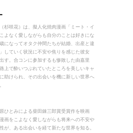
ー
（杉咲花）は、擬人化焼肉漫画「ミート・イ
こよなく愛しながらも自分のことは好きにな
7歳になってオタク仲間たちが結婚、出産と違
」していく状況に不安や焦りを感じた彼女
出す。合コンに参加するも惨敗した由嘉里
路上で酔いつぶれていたところを美しいキャ
に助けられ、その出会いを機に新しい世界へ
。
原ひとみによる柴田錬三郎賞受賞作を映画
漫画をこよなく愛しながらも将来への不安や
性が、ある出会いを経て新たな世界を知る。