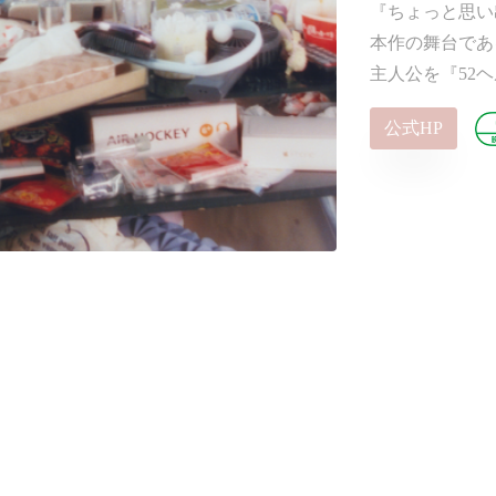
『ちょっと思い
本作の舞台であ
主人公を『52
公式HP