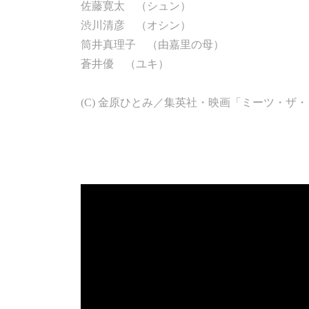
佐藤寛太 （シュン）
渋川清彦 （オシン）
筒井真理子 （由嘉里の母）
蒼井優 （ユキ）
(C) 金原ひとみ／集英社・映画「ミーツ・ザ