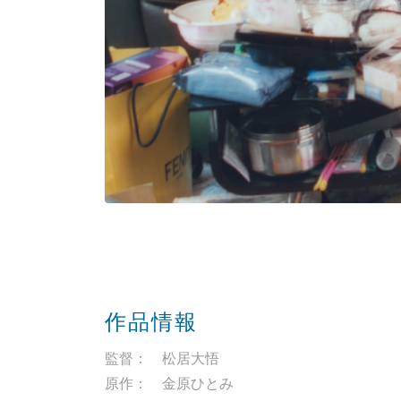
作品情報
監督： 松居大悟
原作： 金原ひとみ