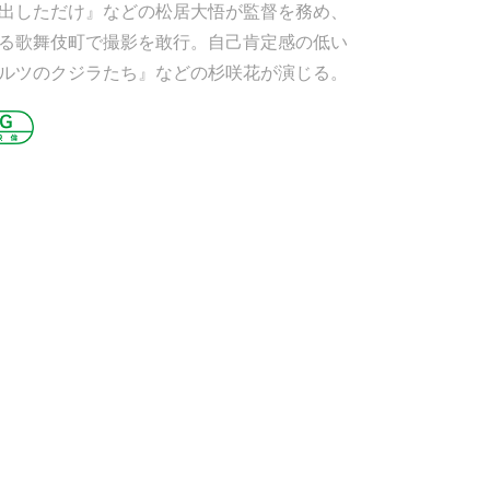
出しただけ』などの松居大悟が監督を務め、
る歌舞伎町で撮影を敢行。自己肯定感の低い
ヘルツのクジラたち』などの杉咲花が演じる。