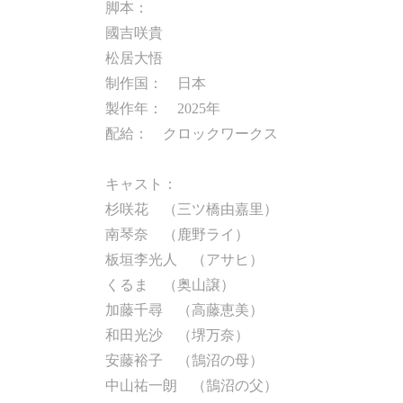
脚本：
國吉咲貴
松居大悟
制作国： 日本
製作年： 2025年
配給： クロックワークス
キャスト：
杉咲花 （三ツ橋由嘉里）
南琴奈 （鹿野ライ）
板垣李光人 （アサヒ）
くるま （奥山譲）
加藤千尋 （高藤恵美）
和田光沙 （堺万奈）
安藤裕子 （鵠沼の母）
中山祐一朗 （鵠沼の父）