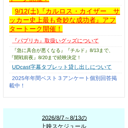
9/12(土)『カルロス・カイザー サ
ッカー史上最も奇妙な成功者』アフ
タートーク開催！
『パプリカ』取扱いグッズについて
『急に具合が悪くなる』『チルド』8/13まで、
『開戦前夜』8/20まで続映決定！
UDcast字幕タブレット貸し出しについて
2025年年間ベスト３アンケート個別回答掲
載中！
2026/8/7～8/13の
上映スケジュール