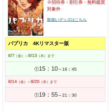
※招待券・割引券・無料鑑賞
対象外
取扱いグッズはこちら
パプリカ 4Kリマスター版
8/7
8/13
（金）～
（木）まで
15：10
①
～16：45
8/14
8/20
（金）～
（木）まで
19：55
①
～21：30