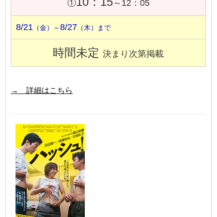
10：15
①
～12：05
8/21
8/27
（金）～
（木）まで
時間未定
決まり次第掲載
→ 詳細はこちら