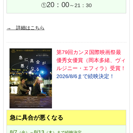
20：00
①
～21：30
→ 詳細はこちら
第79回カンヌ国際映画祭最
優秀女優賞（岡本多緒、ヴィ
ルジニー・エフィラ）受賞！
2026/8/6まで続映決定！
急に具合が悪くなる
8/7
8/13
（金）～
（木）まで続映決定