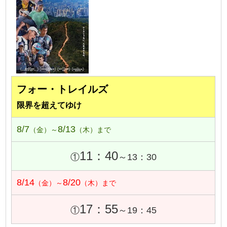
フォー・トレイルズ
限界を超えてゆけ
8/7
8/13
（金）～
（木）まで
11：40
①
～13：30
8/14
8/20
（金）～
（木）まで
17：55
①
～19：45