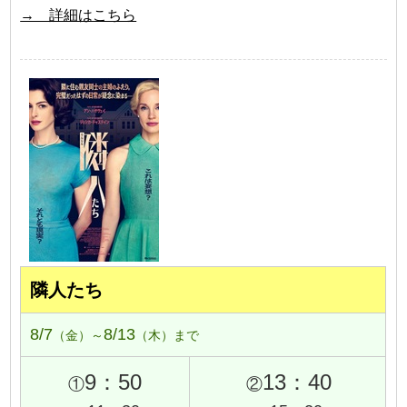
→ 詳細はこちら
隣人たち
8/7
8/13
（金）～
（木）まで
9：50
13：40
①
②