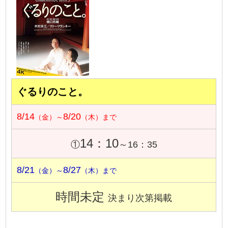
ぐるりのこと。
8/14
8/20
（金）～
（木）まで
14：10
①
～16：35
8/21
8/27
（金）～
（木）まで
時間未定
決まり次第掲載