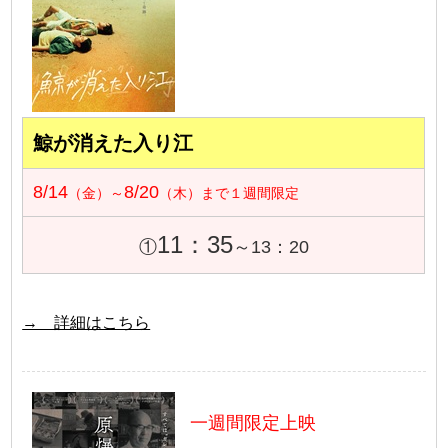
鯨が消えた入り江
8/14
8/20
（金）～
（木）まで１週間限定
11：35
①
～13：20
→ 詳細はこちら
一週間限定上映