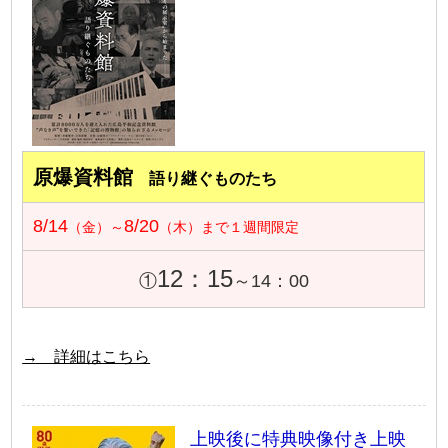
原爆資料館
語り継ぐものたち
8/14
8/20
（金）～
（木）まで１週間限定
12：15
①
～14：00
→ 詳細はこちら
上映後に特典映像付き上映