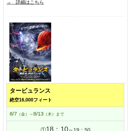
→ 詳細はこちら
タービュランス
絶空16,000フィート
8/7
8/13
（金）～
（木）まで
18：10
①
～19：50