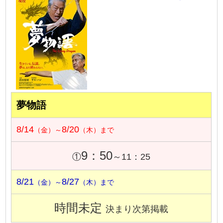
夢物語
8/14
8/20
（金）～
（木）まで
9：50
①
～11：25
8/21
8/27
（金）～
（木）まで
時間未定
決まり次第掲載