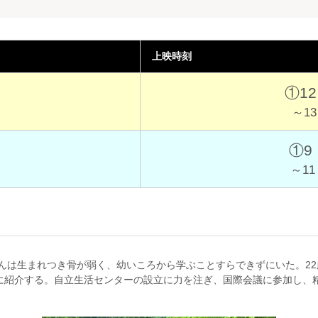
上映時刻
①12
～13
①9
～11
さんは生まれつき骨が弱く、幼いころから学ぶことすらできずにいた。2
に紹介する。自立生活センターの設立に力を注ぎ、国際会議に参加し、精