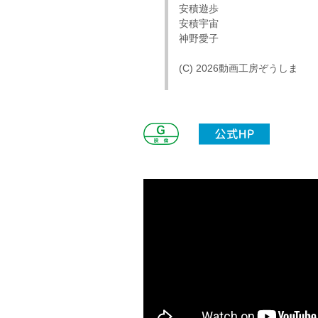
安積遊歩
安積宇宙
神野愛子
(C) 2026動画工房ぞうしま