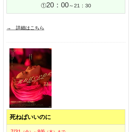
20：00
①
～21：30
→ 詳細はこちら
死ねばいいのに
7/31
8/6
（金）～
（木）まで