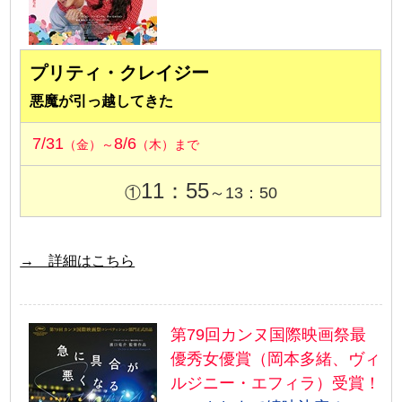
プリティ・クレイジー
悪魔が引っ越してきた
7/31
8/6
（金）～
（木）まで
11：55
①
～13：50
→ 詳細はこちら
第79回カンヌ国際映画祭最
優秀女優賞（岡本多緒、ヴィ
ルジニー・エフィラ）受賞！