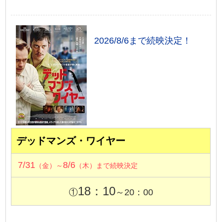
2026/8/6まで続映決定！
デッドマンズ・ワイヤー
7/31
8/6
（金）～
（木）まで続映決定
18：10
①
～20：00