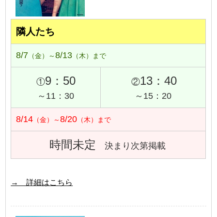
隣人たち
8/7
8/13
（金）～
（木）まで
9：50
13：40
①
②
～11：30
～15：20
8/14
8/20
（金）～
（木）まで
時間未定
決まり次第掲載
→ 詳細はこちら