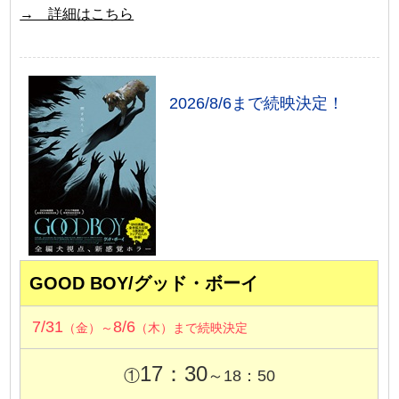
→ 詳細はこちら
2026/8/6まで続映決定！
GOOD BOY/グッド・ボーイ
7/31
8/6
（金）～
（木）まで続映決定
17：30
①
～18：50