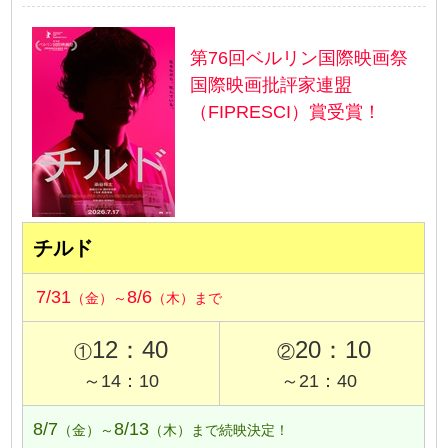
第76回ベルリン国際映画祭
国際映画批評家連盟
（FIPRESCI）賞受賞！
チルド
7/31
8/6
（金）～
（木）まで
12：40
20：10
①
②
～14：10
～21：40
8/7
8/13
（金）～
（木）まで続映決定！