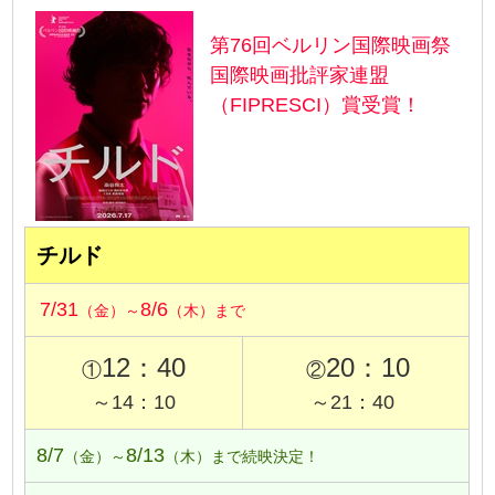
第76回ベルリン国際映画祭
国際映画批評家連盟
（FIPRESCI）賞受賞！
チルド
7/31
8/6
（金）～
（木）まで
12：40
20：10
①
②
～14：10
～21：40
8/7
8/13
（金）～
（木）まで続映決定！