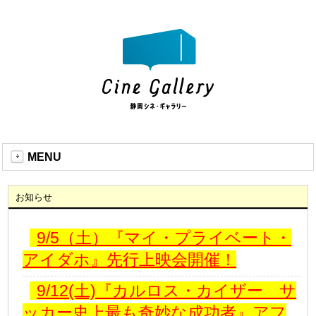
MENU
お知らせ
9/5（土）『マイ・プライベート・
アイダホ』先行上映会開催！
9/12(土)『カルロス・カイザー サ
ッカー史上最も奇妙な成功者』アフ