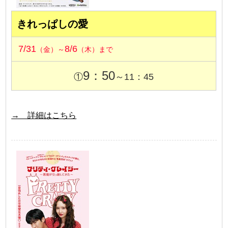
きれっぱしの愛
7/31
8/6
（金）～
（木）まで
9：50
①
～11：45
→ 詳細はこちら