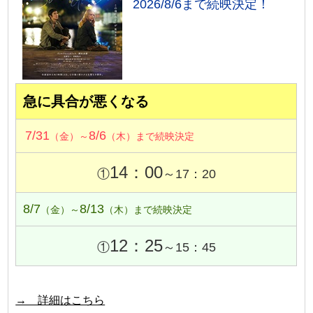
2026/8/6まで続映決定！
急に具合が悪くなる
7/31
8/6
（金）～
（木）まで続映決定
14：00
①
～17：20
8/7
8/13
（金）～
（木）まで続映決定
12：25
①
～15：45
→ 詳細はこちら