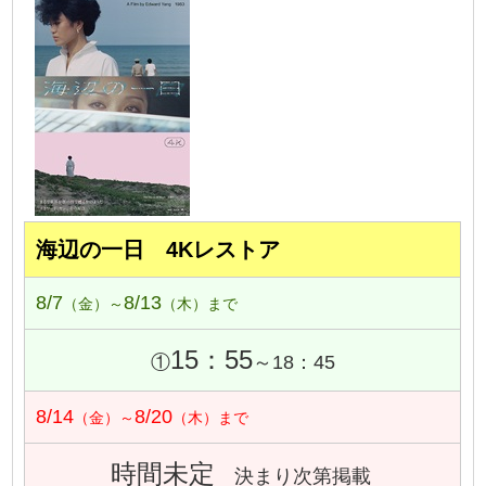
海辺の一日 4Kレストア
8/7
8/13
（金）～
（木）まで
15：55
①
～18：45
8/14
8/20
（金）～
（木）まで
時間未定
決まり次第掲載