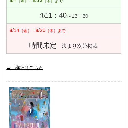
8/7
8/13
（金）～
（木）まで
11：40
①
～13：30
8/14
8/20
（金）～
（木）まで
時間未定
決まり次第掲載
→ 詳細はこちら