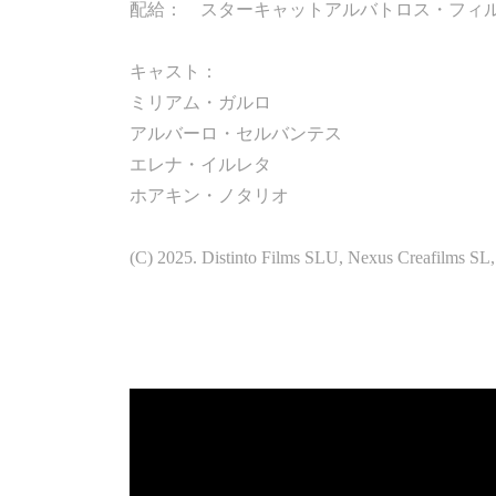
配給： スターキャットアルバトロス・フィ
キャスト：
ミリアム・ガルロ
アルバーロ・セルバンテス
エレナ・イルレタ
ホアキン・ノタリオ
(C) 2025. Distinto Films SLU, Nexus Creafilms SL,