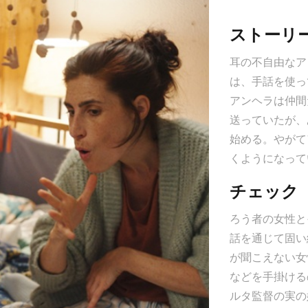
映
ストーリ
耳の不自由なア
は、手話を使っ
アンヘラは仲間
送っていたが、
始める。やがて
くようになって
チェック
ろう者の女性と
話を通じて固い
が聞こえない女
などを手掛ける
ルタ監督の実の