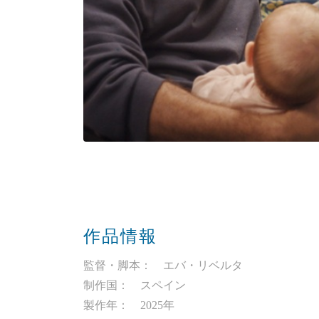
作品情報
監督・脚本： エバ・リベルタ
制作国： スペイン
製作年： 2025年