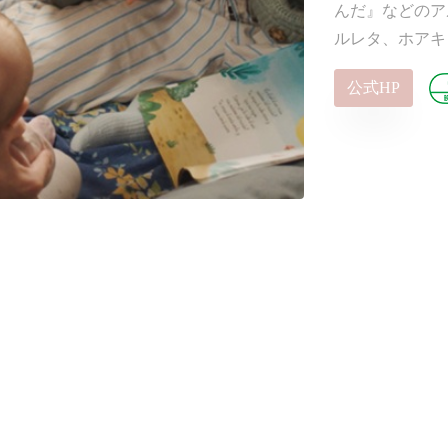
んだ』などのア
ルレタ、ホアキ
公式HP