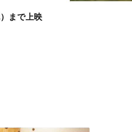
1（木）まで上映
）
）
の。