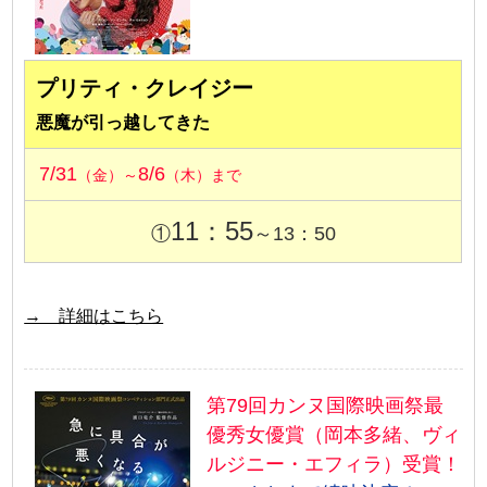
プリティ・クレイジー
悪魔が引っ越してきた
7/31
8/6
（金）～
（木）まで
11：55
①
～13：50
→ 詳細はこちら
第79回カンヌ国際映画祭最
優秀女優賞（岡本多緒、ヴィ
ルジニー・エフィラ）受賞！