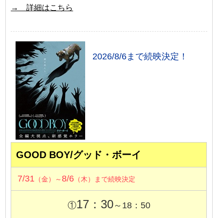
→ 詳細はこちら
2026/8/6まで続映決定！
GOOD BOY/グッド・ボーイ
7/31
8/6
（金）～
（木）まで続映決定
17：30
①
～18：50