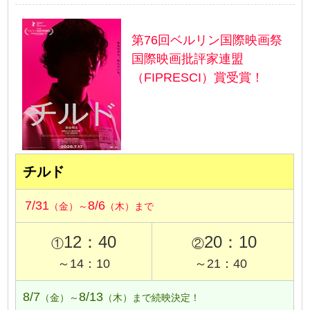
第76回ベルリン国際映画祭
国際映画批評家連盟
（FIPRESCI）賞受賞！
チルド
7/31
8/6
（金）～
（木）まで
12：40
20：10
①
②
～14：10
～21：40
8/7
8/13
（金）～
（木）まで続映決定！