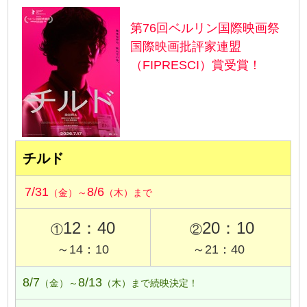
第76回ベルリン国際映画祭
国際映画批評家連盟
（FIPRESCI）賞受賞！
チルド
7/31
8/6
（金）～
（木）まで
12：40
20：10
①
②
～14：10
～21：40
8/7
8/13
（金）～
（木）まで続映決定！