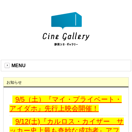
MENU
お知らせ
9/5（土）『マイ・プライベート・
アイダホ』先行上映会開催！
9/12(土)『カルロス・カイザー サ
ッカー史上最も奇妙な成功者』アフ