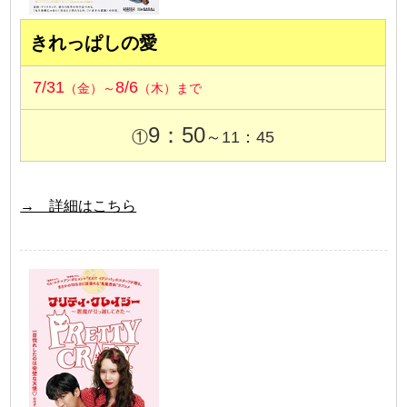
きれっぱしの愛
7/31
8/6
（金）～
（木）まで
9：50
①
～11：45
→ 詳細はこちら