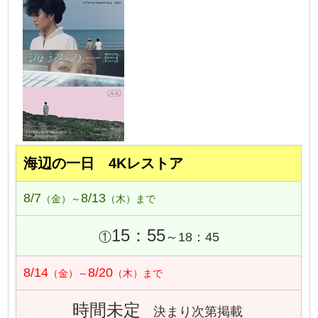
海辺の一日 4Kレストア
8/7
8/13
（金）～
（木）まで
15：55
①
～18：45
8/14
8/20
（金）～
（木）まで
時間未定
決まり次第掲載