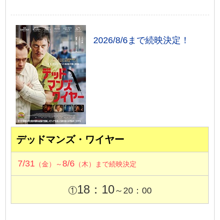
2026/8/6まで続映決定！
デッドマンズ・ワイヤー
7/31
8/6
（金）～
（木）まで続映決定
18：10
①
～20：00