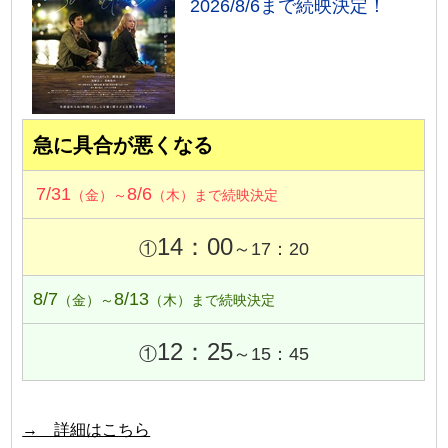
2026/8/6まで続映決定！
急に具合が悪くなる
7/31
8/6
（金）～
（木）まで続映決定
14：00
①
～17：20
8/7
8/13
（金）～
（木）まで続映決定
12：25
①
～15：45
→ 詳細はこちら