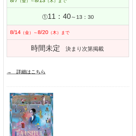
8/7
8/13
（金）～
（木）まで
11：40
①
～13：30
8/14
8/20
（金）～
（木）まで
時間未定
決まり次第掲載
→ 詳細はこちら