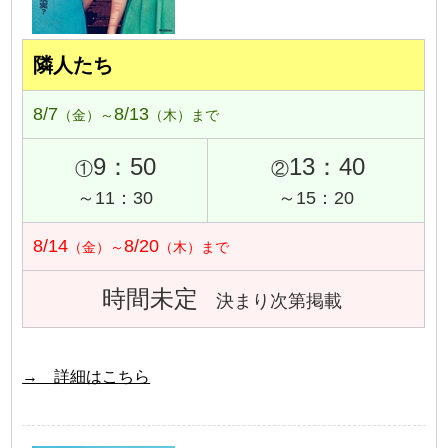
隣人たち
8/7
8/13
（金）～
（木）まで
9：50
13：40
①
②
～11：30
～15：20
8/14
8/20
（金）～
（木）まで
時間未定
決まり次第掲載
→ 詳細はこちら