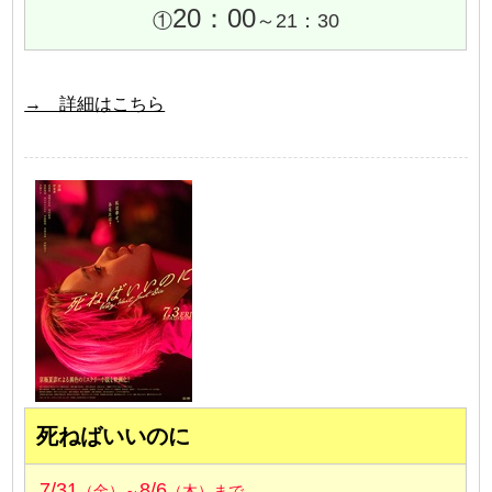
20：00
①
～21：30
→ 詳細はこちら
死ねばいいのに
7/31
8/6
（金）～
（木）まで