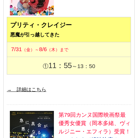
プリティ・クレイジー
悪魔が引っ越してきた
7/31
8/6
（金）～
（木）まで
11：55
①
～13：50
→ 詳細はこちら
第79回カンヌ国際映画祭最
優秀女優賞（岡本多緒、ヴィ
ルジニー・エフィラ）受賞！