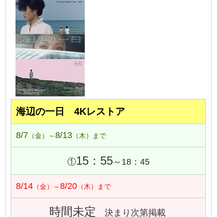
海辺の一日 4Kレストア
8/7
8/13
（金）～
（木）まで
15：55
①
～18：45
8/14
8/20
（金）～
（木）まで
時間未定
決まり次第掲載