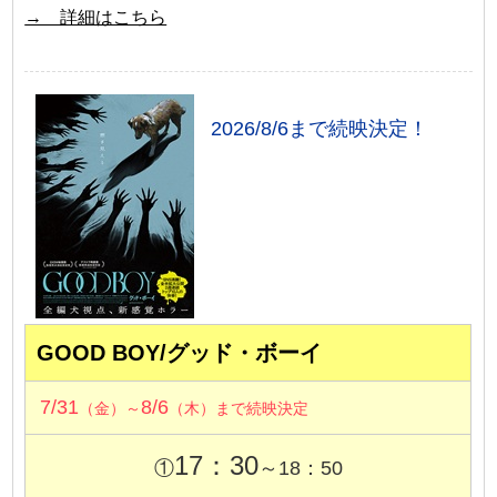
→ 詳細はこちら
2026/8/6まで続映決定！
GOOD BOY/グッド・ボーイ
7/31
8/6
（金）～
（木）まで続映決定
17：30
①
～18：50