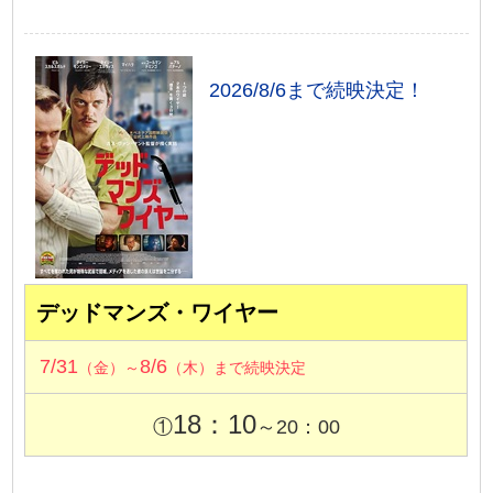
2026/8/6まで続映決定！
デッドマンズ・ワイヤー
7/31
8/6
（金）～
（木）まで続映決定
18：10
①
～20：00