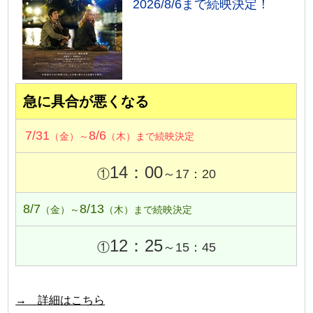
2026/8/6まで続映決定！
急に具合が悪くなる
7/31
8/6
（金）～
（木）まで続映決定
14：00
①
～17：20
8/7
8/13
（金）～
（木）まで続映決定
12：25
①
～15：45
→ 詳細はこちら