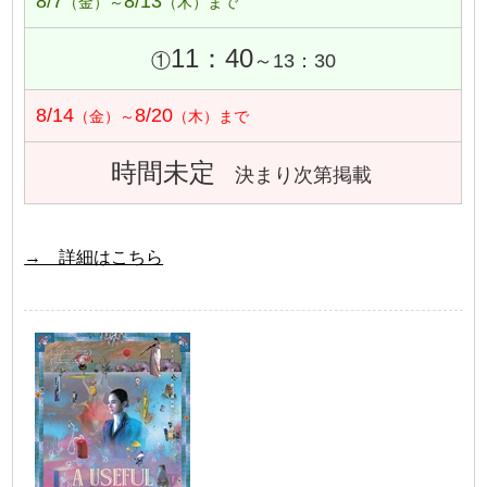
8/7
8/13
（金）～
（木）まで
11：40
①
～13：30
8/14
8/20
（金）～
（木）まで
時間未定
決まり次第掲載
→ 詳細はこちら