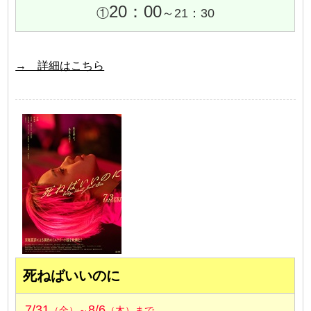
20：00
①
～21：30
→ 詳細はこちら
死ねばいいのに
7/31
8/6
（金）～
（木）まで