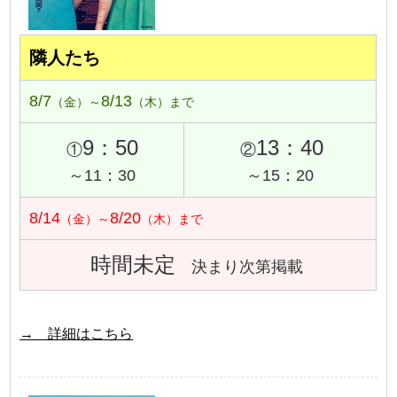
隣人たち
8/7
8/13
（金）～
（木）まで
9：50
13：40
①
②
～11：30
～15：20
8/14
8/20
（金）～
（木）まで
時間未定
決まり次第掲載
→ 詳細はこちら