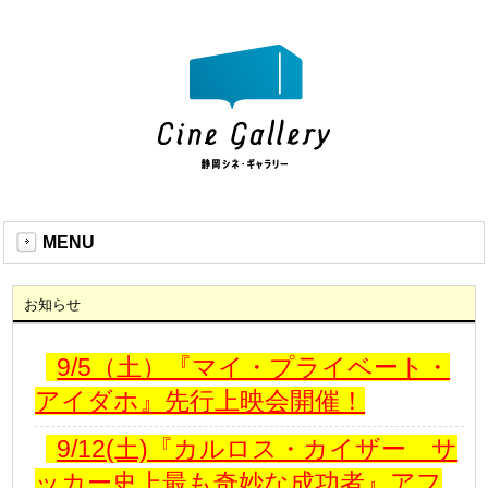
MENU
お知らせ
9/5（土）『マイ・プライベート・
アイダホ』先行上映会開催！
9/12(土)『カルロス・カイザー サ
ッカー史上最も奇妙な成功者』アフ