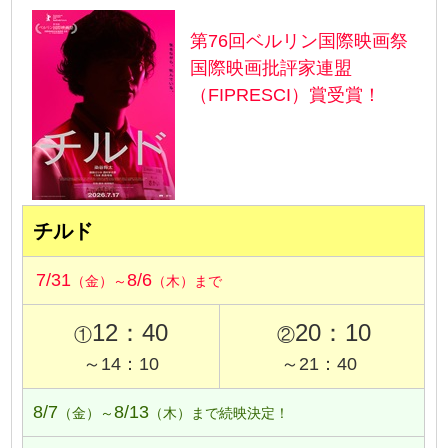
第76回ベルリン国際映画祭
国際映画批評家連盟
（FIPRESCI）賞受賞！
チルド
7/31
8/6
（金）～
（木）まで
12：40
20：10
①
②
～14：10
～21：40
8/7
8/13
（金）～
（木）まで続映決定！