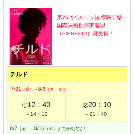
第76回ベルリン国際映画祭
国際映画批評家連盟
（FIPRESCI）賞受賞！
チルド
7/31
8/6
（金）～
（木）まで
12：40
20：10
①
②
～14：10
～21：40
8/7
8/13
（金）～
（木）まで続映決定！