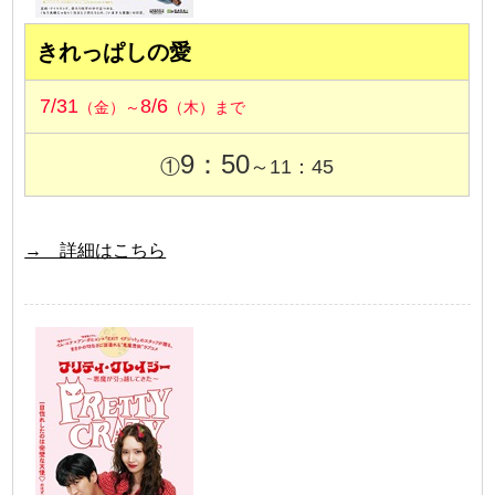
きれっぱしの愛
7/31
8/6
（金）～
（木）まで
9：50
①
～11：45
→ 詳細はこちら