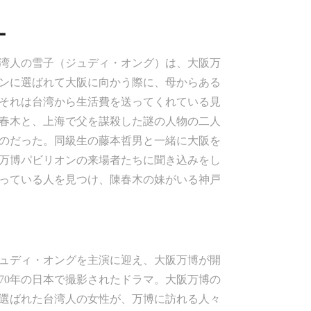
ー
湾人の雪子（ジュディ・オング）は、大阪万
ンに選ばれて大阪に向かう際に、母からある
それは台湾から生活費を送ってくれている見
春木と、上海で父を謀殺した謎の人物の二人
のだった。同級生の藤本哲男と一緒に大阪を
万博パビリオンの来場者たちに聞き込みをし
っている人を見つけ、陳春木の妹がいる神戸
ュディ・オングを主演に迎え、大阪万博が開
970年の日本で撮影されたドラマ。大阪万博の
選ばれた台湾人の女性が、万博に訪れる人々