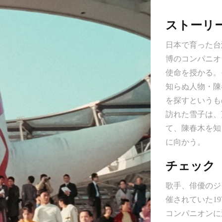
ストーリ
日本で育った台
博のコンパニオ
使命を授かる。
知らぬ人物・陳
を探すというも
訪れた雪子は、
て、陳春木を知
に向かう。
チェック
歌手、俳優のジ
催されていた1
コンパニオンに