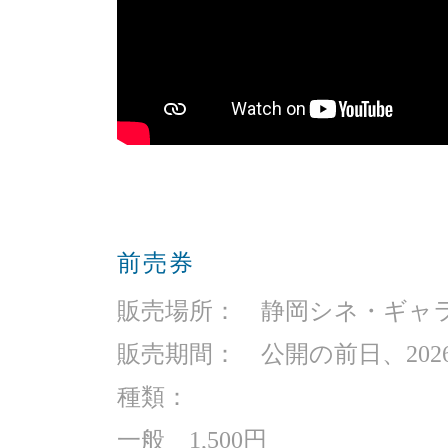
前売券
販売場所： 静岡シネ・ギャ
販売期間： 公開の前日、2026
種類：
一般 1,500円