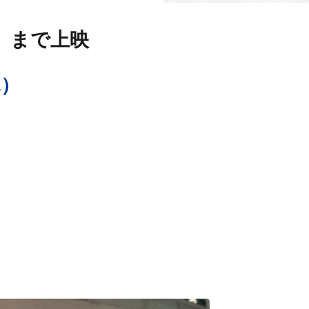
（木）まで上映
木）
）