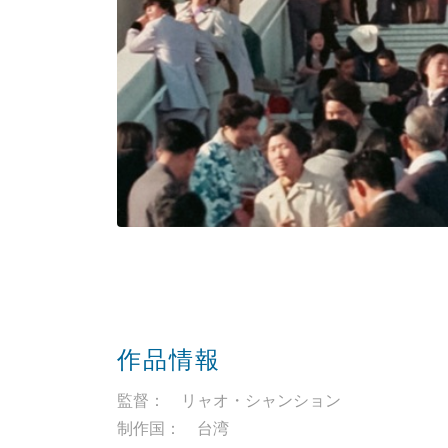
作品情報
監督： リャオ・シャンション
制作国： 台湾