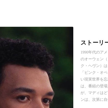
で続映決定！
ストーリ
1990年代の
のオーウェン（
ク・ヘヴン）は
「ピンク・オペ
い現実世界を忘
は、番組の登場
が、マディはど
ンは、次第に自