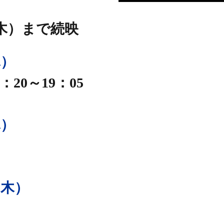
16（木）まで続映
木）
：20～19：05
木）
6（木）
りたい