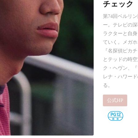
チェック
第74回ベルリ
ー。テレビの深
ラクターと自身
ていく。メガホ
『名探偵ピカチ
とテッドの時空
ク・ヘヴン、『
レナ・ハワード
る。
公式HP